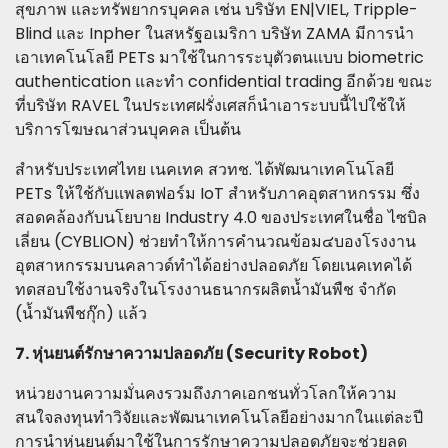
สุขภาพ และทรัพยากรบุคคล เช่น บริษัท EN|VIEL, Tripple-
Blind และ Inpher ในสหรัฐอเมริกา บริษัท ZAMA มีการนำ
เอาเทคโนโลยี PETs มาใช้ในการระบุตัวตนแบบ biometric
authentication และทำ confidential trading อีกด้วย ขณะ
ที่บริษัท RAVEL ในประเทศฝรั่งเศสก็นำเอาระบบนี้ไปใช้ให้
บริการโฆษณาส่วนบุคคล เป็นต้น
สำหรับประเทศไทย เนคเทค สวทช. ได้พัฒนาเทคโนโลยี
PETs ให้ใช้กับแพลตฟอร์ม IoT สำหรับภาคอุตสาหกรรม ซึ่ง
สอดคล้องกับนโยบาย Industry 4.0 ของประเทศในชื่อ ไซบิล
เลี่ยน (CYBLION) ช่วยทำให้การคำนวณข้อม๔บองโรงงาน
อุตสาหกรรมบนคลาวด์ทำได้อย่างปลอดภัย โดยเนคเทคได้
ทดสอบใช้งานจริงในโรงงานธนากรผลิตน้ำมันพืช จำกัด
(น้ำมันพืชกุ๊ก) แล้ว
7. หุ่นยนต์รักษาความปลอดภัย (Security Robot)
หน่วยงานความมั่นคงรวมถึงภาคเอกชนทั่วโลกให้ความ
สนใจลงทุนทำวิจัยและพัฒนาเทคโนโลยีอย่างมากในแต่ละปี
การนำหุ่นยนต์มาใช้ในการรักษาความปลอดภัยจะช่วยลด