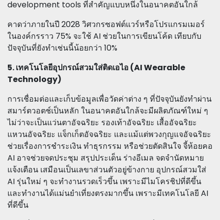
development tools ที่สำคัญแบบหนึ่งในอนาคตอันใกล้
คาดว่าภายในปี 2028 วิศวกรซอฟต์แวร์หรือโปรแกรมเมอร์
ในองค์กรราว 75% จะใช้ AI ช่วยในการเขียนโค้ด เทียบกับ
ปัจจุบันที่ยังทำเช่นนี้น้อยกว่า 10%
5. เทคโนโลยีอุปกรณ์สวมใส่ติดเอไอ (AI Wearable
Technology)
การเชื่อมต่อและเก็บข้อมูลเพื่อวัดค่าต่าง ๆ ที่ปัจจุบันยังทำผ่าน
สมาร์ตวอตช์เป็นหลัก ในอนาคตอันใกล้จะมีผลิตภัณฑ์ใหม่ ๆ
ไม่ว่าจะเป็นแว่นตาอัจฉริยะ รองเท้าอัจฉริยะ เสื้ออัจฉริยะ
แหวนอัจฉริยะ แจ็กเก็ตอัจฉริยะ และแม้แต่พวงกุญแจอัจฉริยะ
ช่วยเรื่องการชำระเงิน ทำธุรกรรม หรือช่วยตัดสินใจ จี้ห้อยคอ
AI อาจช่วยจดประชุม สรุปประเด็น ร่างอีเมล จดจำนัดหมาย
แจ้งเตือน เสมือนเป็นเลขาส่วนตัวอยู่ข้างกาย อุปกรณ์สวมใส่
AI รุ่นใหม่ ๆ จะทำงานรวดเร็วขึ้น เพราะมีไมโครชิปที่ดีขึ้น
และทำงานได้แม่นยำเที่ยงตรงมากขึ้น เพราะมีเทคโนโลยี AI
ที่ดีขึ้น