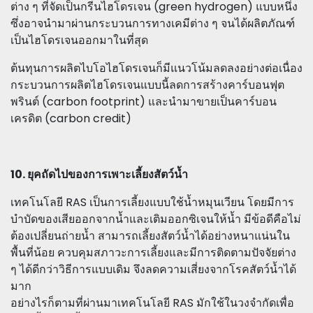
ต่าง ๆ ที่จัดเป็นกรีนไฮโดรเจน (green hydrogen) แบบหนึ่ง
ซึ่งอาจนำมาผ่านกระบวนการทางเคมีต่าง ๆ จนได้ผลิตภัณฑ์
เป็นไฮโดรเจนออกมาในที่สุด
ต้นทุนการผลิตไบโอไฮโดรเจนก็มีแนวโน้มลดลงอย่างต่อเนื่อง
กระบวนการผลิตไฮโดรเจนแบบนี้ลดการสร้างคาร์บอนฟุต
พรินต์ (carbon footprint) และนำมาขายเป็นคาร์บอน
เครดิต (carbon credit)
10. ยุคถัดไปของการเพาะเลี้ยงสัตว์น้ำ
เทคโนโลยี RAS เป็นการเลี้ยงแบบใช้น้ำหมุนเวียน โดยมีการ
บำบัดของเสียออกจากน้ำและเติมออกซิเจนให้น้ำ มีข้อดีคือไม่
ต้องเปลี่ยนถ่ายน้ำ สามารถเลี้ยงสัตว์น้ำได้อย่างหนาแน่นใน
พื้นที่น้อย ควบคุมสภาวะการเลี้ยงและมีการติดตามปัจจัยต่าง
ๆ ได้ดีกว่าวิธีการแบบเดิม จึงลดความเสี่ยงจากโรคสัตว์น้ำได้
มาก
อย่างไรก็ตามที่ผ่านมาเทคโนโลยี RAS มักใช้ในวงจำกัดเพื่อ