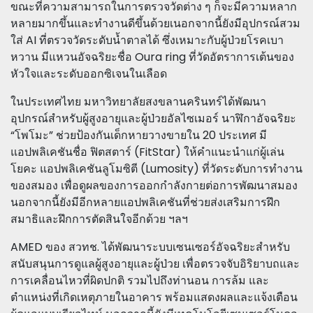
ขณะที่ความสามารถในการตรวจวัดต่าง ๆ ก็จะมีความหลาก
หลายมากขึ้นและทำงานดีขึ้นด้วยเนอกจากนี้ยังมีอุปกรณ์สวม
ใส่ AI ที่ตรวจวัดระดับน้ำตาลได้ ซึ่งเหมาะกับผู้ป่วยโรคเบา
หวาน มีแหวนอัจฉริยะชื่อ Oura ring ที่วัดอัตราการเต้นของ
หัวใจและระดับออกซิเจนในเลือด
ในประเทศไทย มหาวิทยาลัยสงขลานครินทร์ได้พัฒนา
อุปกรณ์สำหรับผู้สูงอายุและผู้ป่วยอัลไซเมอร์ นาฬิกาอัจฉริยะ
“โพโมะ” ช่วยป้องกันเด็กหายวางขายใน 20 ประเทศ มี
แอปพลิเคชันชื่อ ฟิตสตาร์ (FitStar) ให้คำแนะนำแก่ผู้เล่น
โยคะ แอปพลิเคชันลูโมซิตี (Lumosity) ที่วัดระดับการทำงาน
ของสมอง เพื่อดูผลของการออกกำลังกายต่อการพัฒนาสมอง
นอกจากนี้ยังมีอีกหลายแอปพลิเคชันที่ช่วยส่งเสริมการฝึก
สมาธิและฝึกการตัดสินใจอีกด้วย ฯลฯ
AMED ของ สวทช. ได้พัฒนาระบบเซนเซอร์อัจฉริยะสำหรับ
สนับสนุนการดูแลผู้สูงอายุและผู้ป่วย เพื่อตรวจจับอิริยาบถและ
การเคลื่อนไหวที่ผิดปกติ รวมไปถึงท่านอน การล้ม และ
ตำแหน่งที่เกิดเหตุภายในอาคาร พร้อมแสดงผลและแจ้งเตือน