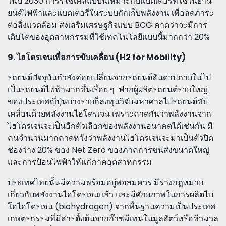
ในปี 2030 การรีไซเคิลแบบนี้เหมาะกับแบตเตอรี่ที่ใช้ในยาน
ยนต์ไฟฟ้าและแบตเตอรี่ในระบบกักเก็บพลังงาน เพื่อลดภาระ
ต่อสิ่งแวดล้อม ส่งเสริมเศรษฐกิจแบบ BCG คาดว่าจะมีการ
เติบโตของอุตสาหกรรมที่ใช้เทคโนโลยีแบบนี้มากกว่า 20%
9. ไฮโดรเจนเพื่อการขับเคลื่อน (H2 for Mobility)
รถยนต์ปัจจุบันกำลังค่อยเปลี่ยนจากรถยนต์สันดาปภายในไป
เป็นรถยนต์ไฟฟ้ามากขึ้นเรื่อย ๆ ฟากผู้ผลิตรถยนต์รายใหญ่
ของประเทศญี่ปุ่นบางรายก็ลงทุนวิจัยมหาศาลไปรถยนต์ขับ
เคลื่อนด้วยพลังงานไฮโดรเจน เพราะคาดกันว่าพลังงานจาก
ไฮโดรเจนจะเป็นอีกตัวเลือกของพลังงานอนาคตได้เช่นกัน มี
คนจำนวนมากคาดหวังว่าพลังงานไฮโดรเจนจะมาเป็นตัวปิด
ช่องว่าง 20% ของ Net Zero ของภาคการขนส่งขนาดใหญ่
และการป้อนไฟฟ้าให้แก่ภาคอุตสาหกรรม
ประเทศไทยนั้นมีความพร้อมอยู่พอสมควร มีร่างกฎหมาย
เกี่ยวกับพลังงานไฮโดรเจนแล้ว และมีศักยภาพในการผลิตไบ
โอไฮโดรเจน (biohydrogen) จากพื้นฐานความเป็นประเทศ
เกษตรกรรมที่มีสารตั้งต้นจากก๊าซมีเทนในมูลสัตว์หรือชีวมวล