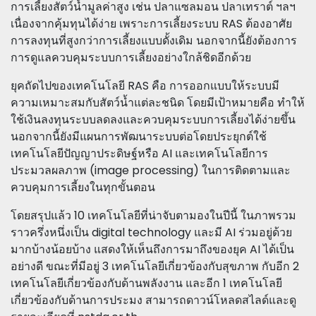
การเลี้ยงสัตว์น้ำมูลค่าสูง เช่น ปลาแซลมอน ปลาเทราต์ ฯลฯ
เนื่องจากคุ้มทุนได้ง่าย เพราะการเลี้ยงระบบ RAS ต้องอาศัย
การลงทุนที่สูงกว่าการเลี้ยงแบบดั้งเดิม นอกจากนี้ยังต้องการ
การดูแลควบคุมระบบการเลี้ยงอย่างใกล้ชิดอีกด้วย
ยุคถัดไปของเทคโนโลยี RAS คือ การออกแบบให้ระบบมี
ความเหมาะสมกับสัตว์น้ำแต่ละชนิด โดยมีเป้าหมายคือ ทำให้
ใช้เงินลงทุนระบบลดลงและควบคุมระบบการเลี้ยงได้ง่ายขึ้น
นอกจากนี้ยังมีแผนการพัฒนาระบบต่อโดยประยุกต์ใช้
เทคโนโลยีปัญญาประดิษฐ์หรือ AI และเทคโนโลยีการ
ประมวลผลภาพ (image processing) ในการติดตามและ
ควบคุมการเลี้ยงในทุกขั้นตอน
โดยสรุปแล้ว 10 เทคโนโลยีที่น่าจับตามองในปีนี้ ในภาพรวม
ราวครึ่งหนึ่งเป็น digital technology และมี AI ร่วมอยู่ด้วย
มากบ้างน้อยบ้าง แสดงให้เห็นถึงการมาถึงของยุค AI ได้เป็น
อย่างดี ขณะที่มีอยู่ 3 เทคโนโลยีเกี่ยวข้องกับสุขภาพ กับอีก 2
เทคโนโลยีเกี่ยวข้องกับด้านพลังงาน และอีก 1 เทคโนโลยี
เกี่ยวข้องกับด้านการประมง สามารถดาวน์โหลดสไลด์และดู