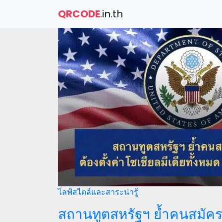
QRCODE
.in.th
ไลฟ์สไตล์และสาระน่ารู้
สถานทูตสหรัฐฯ ย้ำคนสมัครข