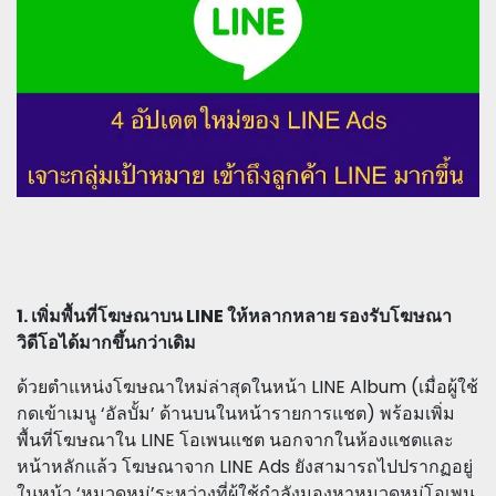
1. เพิ่มพื้นที่โฆษณาบน LINE ให้หลากหลาย รองรับโฆษณา
วิดีโอได้มากขึ้นกว่าเดิม
ด้วยตำแหน่งโฆษณาใหม่ล่าสุดในหน้า LINE Album (เมื่อผู้ใช้
กดเข้าเมนู ‘อัลบั้ม’ ด้านบนในหน้ารายการแชต) พร้อมเพิ่ม
พื้นที่โฆษณาใน LINE โอเพนแชต นอกจากในห้องแชตและ
หน้าหลักแล้ว โฆษณาจาก LINE Ads ยังสามารถไปปรากฏอยู่
ในหน้า ‘หมวดหมู่’ระหว่างที่ผู้ใช้กำลังมองหาหมวดหมู่โอเพน