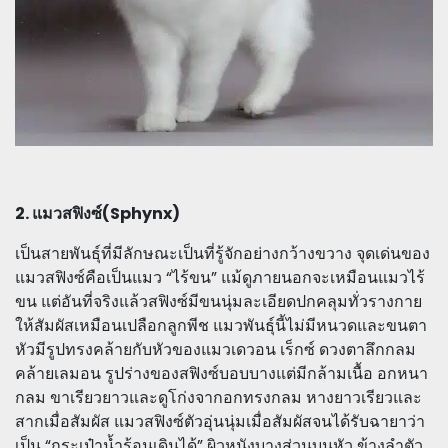
2. แมวสฟิงซ์(Sphynx)
เป็นสายพันธุ์ที่มีลักษณะเป็นที่รู้จักอย่างกว้างขวาง จุดเด่นของ
แมวสฟิงซ์คือเป็นแมว “ไร้ขน” แม้ดูภายนอกจะเหมือนแมวไร้
ขน แต่อันที่จริงแล้วสฟิงซ์มีขนนุ่มละเอียดปกคลุมทั่วรางกาย
ให้สัมผัสเหมือนเปลือกลูกพีช แมวพันธุ์นี้ไม่มีหนวดและขนตา
หัวมีรูปทรงคล้ายกับหัวของแมวเดวอน เร็กซ์ ดวงตาลึกกลม
คล้ายเลมอน รูปร่างของสฟิงซ์บอบบางแต่มีกล้ามเนื้อ อกหนา
กลม ขาเรียวยาวและดูโก่งจากอกทรงกลม หางยาวเรียวและ
สากเมื่อสัมผัส แมวสฟิงซ์ตัวอุ่นนุ่มเมื่อสัมผัสจนได้รับฉายาว่า
เป็น “กระเป๋าน้ำร้อนเดินได้” ผิวหนังบางส่วนบนหัว ข้างลำตัว