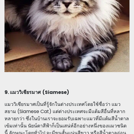
9. แมววิเชียรมาศ (Siamese)
แมววิเชียรมาศเป็นที่รู้จักในต่างประเทศโดยใช้ชื่อว่า แมว
สยาม (Siamese Cat) แต่ต่างประเทศจะมีแต้มสีอื่นที่หลาก
หลายกว่า ซึ่งในบ้านเราจะยอมรับเฉพาะแมวที่มีแต้มสีน้ำตาล
เข้มเท่านั้น นัยน์ตาสีฟ้าก็เป็นเสน่ห์อีกอย่างหนึ่งของแมวชนิด
นี้ ลักษณะโดยทั่วไป จะมีขนสั้นแน่นสีขาว หรือสีน้ำตาลอ่อน