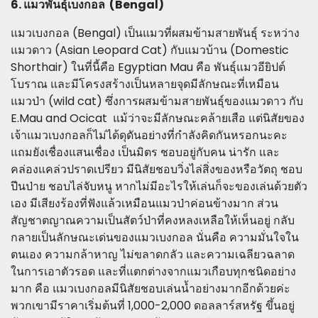
6. แมวพันธุ์เบงกอล (Bengal)
แมวเบงกอล (Bengal) เป็นแมวที่ผสมข้ามสายพันธุ์ ระหว่าง
แมวดาว (Asian Leopard Cat) กับแมวบ้าน (Domestic
Shorthair) ในที่นี้คือ Egyptian Mau คือ พันธุ์แมวอียิปต์
โบราณ และมีโครงสร้างเป็นหลายจุดมีลักษณะที่เหมือน
แมวป่า (wild cat) ซึ่งการผสมข้ามสายพันธุ์ของแมวดาว กับ
E.Mau and Ocicat แม้ว่าจะมีลักษณะคล้ายเสือ แต่นิสัยของ
เจ้าแมวเบงกอลก็ไม่ได้ดุดันอย่างที่กำลังคิดกันหรอกนะคะ
แถมยังเชื่องแสนเชื่อง เป็นมิตร ชอบอยู่กับคน น่ารัก และ
คล่องแคล่วปราดเปรียว มีนิสัยชอบวิ่งไล่สิ่งของหรือวัตถุ ชอบ
ปีนป่าย ชอบไล่จับหนู หากไม่มีอะไรให้เล่นก็จะของเล่นด้วยตัว
เอง มีเสียงร้องที่ฟังแล้วเหมือนแมวป่าค่อนข้างมาก ส่วน
สัญชาตญาณความเป็นสัตว์ป่าที่คงหลงเหลือให้เห็นอยู่ กลับ
กลายเป็นลักษณะเด่นของแมวเบงกอล นั่นคือ ความมั่นใจใน
ตนเอง ความกล้าหาญ ไม่ขลาดกลัว และความเฉลียวฉลาด
ในการเอาตัวรอด และที่แตกต่างจากแมวเกือบทุกชนิดอย่าง
มาก คือ แมวเบงกอลมีนิสัยชอบเล่นน้ำอย่างมากอีกด้วยค่ะ
พวกเขามีราคาเริ่มต้นที่ 1,000-2,000 ดอลลาร์สหรัฐ ขึ้นอยู่