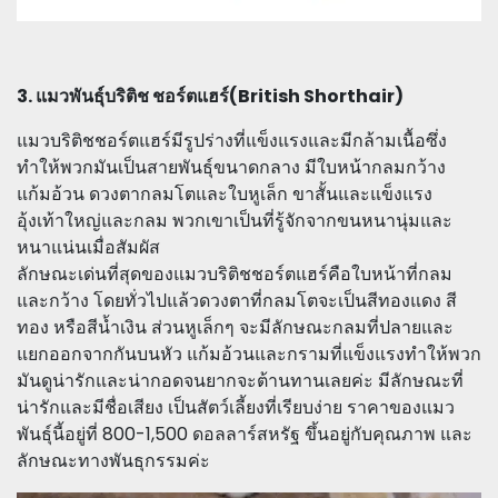
3. แมวพันธุ์บริติช ชอร์ตแฮร์(British Shorthair)
แมวบริติชชอร์ตแฮร์มีรูปร่างที่แข็งแรงและมีกล้ามเนื้อซึ่ง
ทำให้พวกมันเป็นสายพันธุ์ขนาดกลาง มีใบหน้ากลมกว้าง
แก้มอ้วน ดวงตากลมโตและใบหูเล็ก ขาสั้นและแข็งแรง
อุ้งเท้าใหญ่และกลม พวกเขาเป็นที่รู้จักจากขนหนานุ่มและ
หนาแน่นเมื่อสัมผัส
ลักษณะเด่นที่สุดของแมวบริติชชอร์ตแฮร์คือใบหน้าที่กลม
และกว้าง โดยทั่วไปแล้วดวงตาที่กลมโตจะเป็นสีทองแดง สี
ทอง หรือสีน้ำเงิน ส่วนหูเล็กๆ จะมีลักษณะกลมที่ปลายและ
แยกออกจากกันบนหัว แก้มอ้วนและกรามที่แข็งแรงทำให้พวก
มันดูน่ารักและน่ากอดจนยากจะต้านทานเลยค่ะ มีลักษณะที่
น่ารักและมีชื่อเสียง เป็นสัตว์เลี้ยงที่เรียบง่าย ราคาของแมว
พันธุ์นี้อยู่ที่ 800-1,500 ดอลลาร์สหรัฐ ขึ้นอยู่กับคุณภาพ และ
ลักษณะทางพันธุกรรมค่ะ