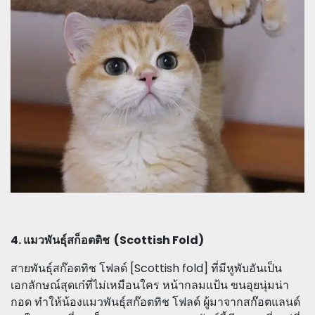
4. แมวพันธุ์สก็อตติช (Scottish Fold)
สายพันธุ์สก๊อตทิช โฟลด์ [Scottish fold] ที่มีหูพับอันเป็น
เอกลักษณ์สุดเก๋ที่ไม่เหมือนใคร หน้ากลมแป้น ขนอุยนุ่มน่า
กอด ทำให้น้องแมวพันธุ์สก๊อตทิช โฟลด์ ผู้มาจากสก๊อตแลนด์