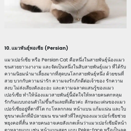
10. แมวพันธุ์พอเซีย (Persian)
แมวเปอร์เซีย หรือ Persian Cat คือหนึ่งในสายพันธุ์น้องแมว
ขนสวยยาวเงางาม และจัดเป็นหนึ่งในสิบสายพันธุ์แมว ที่ได้รับ
ความนิยมนำมาเลี้ยงมากที่สุดบนโลกสายพันธุ์หนึ่ง ด้วยขนที่
สวย บวกกับความน่ารัก ความจงรักภักดีต่อเจ้าของ รักความ
สงบ ไม่ส่งเสียงดังเอะอะ และความฉลาดแสนรู้ของแมว
เปอร์เซีย ทำให้น้องแมวสายพันธุ์นี้มัดใจให้หลายคนตกหลุม
รักกันแบบถอนตัวไม่ขึ้นกันเลยทีเดียวค่ะ ลักษณะเด่นของแมว
เปอร์เซียอยู่ที่ตาที่โต กะโหลกกลม หน้าแบน แก้มแน่น และใบ
หูขนาดเล็กที่มีปลายมน ขนาดหัวที่ใหญ่ของแมวเปอร์เซียช่วย
พยุงคอที่สั้น หลายคนอาจเคยสังเกตเห็นว่าแมวเปอร์เซียมีหน้า
ตาหลายแบบ เช่น หน้าแบนสุดๆ แบบ Peke-face หรือเป็นลุค