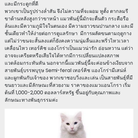
และมีกระดูกที่ดี
พวกเขาเป็นรูปร่างล่ำสัน จึงไม่ความที่จะผอม หูตั้ง ตากลมรี
ขาด้านหลังสูงกว่าขาหน้า แมวพันธุ์นี้มักจะตื่นตัว กระตือรือ
ล้นและมีความภูมิใจในตนเอง มีความยาวขนปานกลาง และมี
ชั้นเดียวทำให้ง่ายต่อการดูแลรักษา มีการผลัดขนตามฤดูกาง
แต่ไม่ว่าขนจะสั้นลงแต่ก็ยังคงความนุ่มลื่นและพริ่วไหวเวลา
เคลื่อนไหว เทอร์คิช แองโกร่าเป็นแมวน่ารัก อ่อนหวาน แต่ว่า
อาจจะเครียดหรือเสียใจได้หากมีการเปลี่ยนแปลงสภาพ
แวดล้อมกระทันหัน นอกจากนี้แมวพันธุ์นี้จะค่อนข้างเงียบจาก
สายพันธุ์บรรพบุรุษ Semi-feral เทอร์คิช แองโกร่ามีเสน่ห์
และผูกพันกับเจ้าของ พวกเขาชอบวิ่งและเล่น เป็นสายพันธุ์ที่มี
ขนยาวและมีลักษณะที่สวยงาม ราคาของแมวแอนโกรา เริ่ม
ต้นที่ 1,000-2,000 ดอลลาร์สหรัฐ ขึ้นอยู่กับคุณภาพและ
ลักษณะทางพันธุกรรมค่ะ