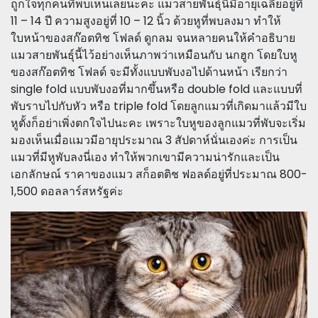
ถูกใจทุกคนที่พบเห็นเลยนะคะ แมวสายพันธุ์นี้มีอายุเฉลี่ยอยู่ที่
11 – 14 ปี ความสูงอยู่ที่ 10 – 12 นิ้ว ด้วยหูที่พบลงมา ทำให้
ใบหน้าของสก๊อตทิช โฟลด์ ดูกลม จนหลายคนให้คำอธิบาย
แมวสายพันธุ์นี้ไว้อย่างเห็นภาพว่าเหมือนกับ นกฮูก โดยใบหู
ของสก๊อตทิช โฟลด์ จะมีทั้งแบบพับงอไปด้านหน้า เรียกว่า
single fold แบบพับงอที่มากขึ้นหรือ double fold และแบบที่
พับราบไปกับหัว หรือ triple fold โดยลูกแมวที่เกิดมาแล้วมีใบ
หูตั้งก็อย่าเพิ่งตกใจไปนะคะ เพราะใบหูของลูกแมวที่พับจะเริ่ม
มองเห็นเมื่อแมวมีอายุประมาณ 3 สัปดาห์นั่นเองค่ะ การเป็น
แมวที่มีหูพับลงนี่เอง ทำให้พวกเขามีความน่ารักและเป็น
เอกลักษณ์ ราคาของแมว สก็อตติช ฟอลด์อยู่ที่ประมาณ 800-
1,500 ดอลลาร์สหรัฐค่ะ