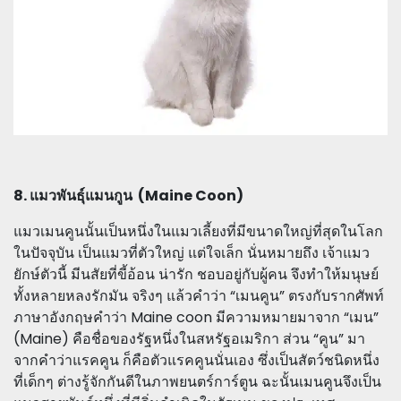
8. แมวพันธุ์แมนกูน (Maine Coon)
แมวเมนคูนนั้นเป็นหนึ่งในแมวเลี้ยงที่มีขนาดใหญ่ที่สุดในโลก
ในปัจจุบัน เป็นแมวที่ตัวใหญ่ แต่ใจเล็ก นั่นหมายถึง เจ้าแมว
ยักษ์ตัวนี้ มีนสัยที่ขี้อ้อน น่ารัก ชอบอยู่กับผู้คน จึงทำให้มนุษย์
ทั้งหลายหลงรักมัน จริงๆ แล้วคำว่า “เมนคูน” ตรงกับรากศัพท์
ภาษาอังกฤษคำว่า Maine coon มีความหมายมาจาก “เมน”
(Maine) คือชื่อของรัฐหนึ่งในสหรัฐอเมริกา ส่วน “คูน” มา
จากคำว่าแรคคูน ก็คือตัวแรคคูนนั่นเอง ซึ่งเป็นสัตว์ชนิดหนึ่ง
ที่เด็กๆ ต่างรู้จักกันดีในภาพยนตร์การ์ตูน ฉะนั้นเมนคูนจึงเป็น