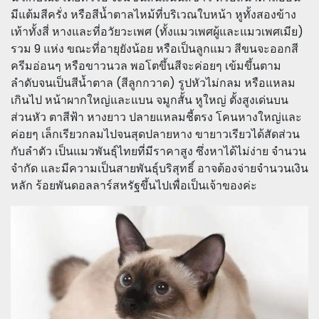
มีแต้มสีครั่ง หรือสีน้ำตาลไหม้ที่บริเวณใบหน้า หูทั้งสองข้าง
เท้าทั้งสี่ หางและที่อวัยวะเพศ (ทั้งแมวเพศผู้และแมวเพศเมีย)
รวม 9 แห่ง ขณะที่อายุยังน้อย หรือเป็นลูกแมว สีขนจะออกสี
ครีมอ่อนๆ หรือขาวนวล พอโตขึ้นสีจะค่อยๆ เข้มขึ้นตาม
ลำดับจนเป็นสีน้ำตาล (สีลูกกวาด) รูปหัวไม่กลม หรือแหลม
เกินไป หน้าผากใหญ่และแบน จมูกสั้น หูใหญ่ ตั้งสูงเด่นบน
ส่วนหัว ตาสีฟ้า หางยาว ปลายแหลมชี้ตรง โคนหางใหญ่และ
ค่อยๆ เล็กเรียวกลมไปจนสุดปลายหาง ขายาวเรียวได้สัดส่วน
กับลำตัว เป็นแมวพันธุ์ไทยที่มีราคาสูง ซึ่งหาได้ไม่ง่าย จำนวน
จำกัด และมีความเป็นสายพันธุ์บริสุทธิ์ อาจต้องจ่ายจำนวนเงิน
หลัก ร้อยพันดอลลาร์สหรัฐขึ้นไปเพื่อเป็นเจ้าของค่ะ