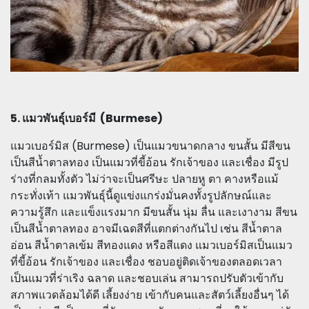
5. แมวพันธุ์เบอร์มี (Burmese)
แมวเบอร์มิส (Burmese) เป็นแมวขนาดกลาง ขนสั้น มีสีขน
เป็นสีน้ำตาลทอง เป็นแมวที่ขี้อ้อน รักเจ้าของ และเชื่อง มีรูป
ร่างที่กลมทั้งตัว ไม่ว่าจะเป็นศรีษะ ปลายหู ตา คางหรือแม้
กระทั่งเท้า แมวพันธุ์นี้ดูแข่งแกร่งมั่นคงทั้งรูปลักษณ์และ
ความรู้สึก และแข็งแรงมาก มีขนสั้น นุ่ม ลื่น และเงางาม สีขน
เป็นสีน้ำตาลทอง อาจมีเฉดสีที่แตกต่างกันไป เช่น สีน้ำตาล
อ่อน สีน้ำตาลเข้ม สีทองแดง หรือสีแดง แมวเบอร์มิสเป็นแมว
ที่ขี้อ้อน รักเจ้าของ และเชื่อง ชอบอยู่ติดเจ้าของตลอดเวลา
เป็นแมวที่ร่าเริง ฉลาด และชอบเล่น สามารถปรับตัวเข้ากับ
สภาพแวดล้อมได้ดี เลี้ยงง่าย เข้ากับคนและสัตว์เลี้ยงอื่นๆ ได้