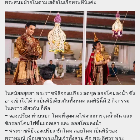
พระสนมฝ่ายในตามเสด็จในเรือพระที่นั่งค่ะ
ในสมัยอยุธยา พระราชพิธีจองเปรียง ลดชุด ลอยโคมลงน้ำ ซึ่ง
อาจเข้าใจได้ว่าเป็นพิธีเดียวกันทั้งหมด แต่พิธีนี้มี 2 กิจกรรม
ในคราวเดียวกัน ก็คือ
– จองเปรียง ทำบนบก โคมที่จุดดวงไฟจากการจุดน้ำมัน และ
ชักรอกโคมไฟขึ้นยอดเสา และ ลอยโคมลงน้ำ
– พระราชพิธีจองเปรียง ชักโคม ลอยโคม เป็นพิธีของ
พราหมณ์ เพื่อบูชาพระเป็นเจ้าทั้งสาม คือ พระอิศวร พระ