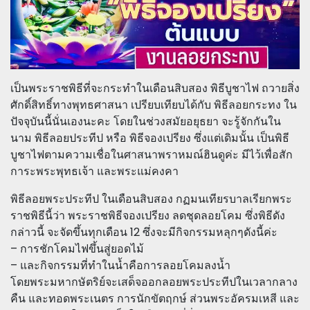
เป็นพระราชพิธีที่จะกระทำในเดือนสิบสอง พิธีบูชาไฟ ถวายสิ่ง
ศักดิ์สิทธิ์ทางพุทธศาสนา เปรียบเทียบได้กับ พิธีลอยกระทง ใน
ปัจจุบันนี้นั่นเองนะคะ โดยในช่วงสมัยอยุธยา จะรู้จักกันใน
นาม พิธีลอยประทีป หรือ พิธีจองเปรียง ซึ่งแต่เดิมนั้น เป็นพิธี
บูชาไฟตามความเชื่อในศาสนาพราหมณ์ฮินดูค่ะ มีไว้เพื่อสัก
การะพระพุทธเจ้า และพระแม่คงคา
พิธีลอยพระประทีป ในเดือนสิบสอง กฏมนเทียรบาลเรียกพระ
ราชพิธีนี้ว่า พระราชพิธีจองเปรียง ลดชุดลอยโคม ซึ่งพิธีดัง
กล่าวนี้ จะจัดขึ้นทุกเดือน 12 ซึ่งจะมีกิจกรรมหลุกๆดังนี้ค่ะ
– การชักโคมไฟขึ้นสู่ยอดไม้
– และกิจกรรมที่ทำในน้ำคือการลอยโคมลงน้ำ
โดยพระมหากษัตริย์จะเสด็จออกลอยพระประทีปในเวลากลาง
คืน และทอดพระเนตร การนักขัตฤกษ์ ส่วนพระอัครมเหสี และ