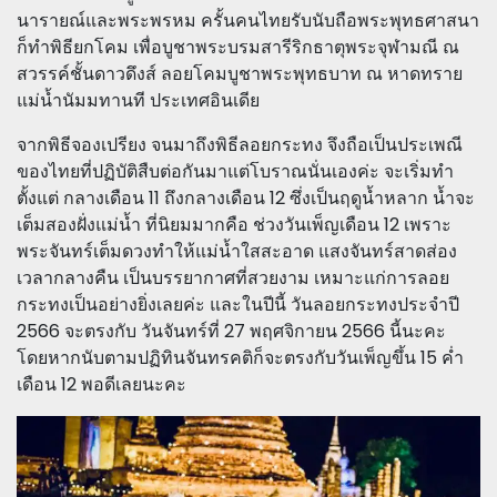
นารายณ์และพระพรหม ครั้นคนไทยรับนับถือพระพุทธศาสนา
ก็ทำพิธียกโคม เพื่อบูชาพระบรมสารีริกธาตุพระจุฬามณี ณ
สวรรค์ชั้นดาวดึงส์ ลอยโคมบูชาพระพุทธบาท ณ หาดทราย
แม่น้ำนัมมทานที ประเทศอินเดีย
จากพิธีจองเปรียง จนมาถึงพิธีลอยกระทง จึงถือเป็นประเพณี
ของไทยที่ปฏิบัติสืบต่อกันมาแต่โบราณนั่นเองค่ะ จะเริ่มทำ
ตั้งแต่ กลางเดือน 11 ถึงกลางเดือน 12 ซึ่งเป็นฤดูน้ำหลาก น้ำจะ
เต็มสองฝั่งแม่น้ำ ที่นิยมมากคือ ช่วงวันเพ็ญเดือน 12 เพราะ
พระจันทร์เต็มดวงทำให้แม่น้ำใสสะอาด แสงจันทร์สาดส่อง
เวลากลางคืน เป็นบรรยากาศที่สวยงาม เหมาะแก่การลอย
กระทงเป็นอย่างยิ่งเลยค่ะ และในปีนี้ วันลอยกระทงประจำปี
2566 จะตรงกับ วันจันทร์ที่ 27 พฤศจิกายน 2566 นี้นะคะ
โดยหากนับตามปฏิทินจันทรคติก็จะตรงกับวันเพ็ญขึ้น 15 ค่ำ
เดือน 12 พอดีเลยนะคะ