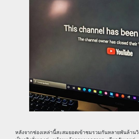
หลังจากช่องเหล่านี้สะสมยอดเข้าชมรวมกันหลายพันล้านวิว