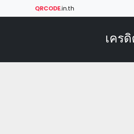
QRCODE
.in.th
เครดิ