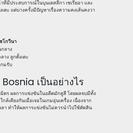
าที่มีประสบการณ์ในบุนเดสลีกา เซเรียอา และ
งเตะ แต่บางครั้งมีปัญหาเรื่องความคงเส้นคงวา
เซโกวีนา
นกลาง
าง ลูกตั้งเตะ
กมรับ
 Bosnia เป็นอย่างไร
มิตร ผลการแข่งขันในอดีตมักสูสี โดยผลจบมีทั้ง
ล้เคียงกันเมื่อเจอในเกมอุ่นเครื่อง เนื่องจาก
เวลา ทำให้ผลการแข่งขันไม่ควรนำไปใช้ตัดสิน