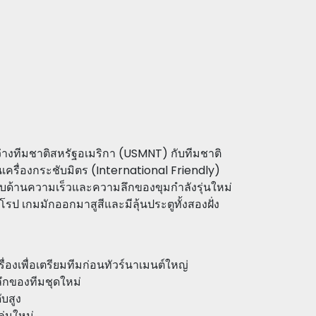
างทีมชาติสหรัฐอเมริกา (USMNT) กับทีมชาติ
นเครื่องกระชับมิตร (International Friendly)
ยบด้านความเร็วและความลึกของขุมกำลังรุ่นใหม่
รป เกมมักออกมาสูสีและมีลุ้นประตูทั้งสองฝั่ง
่องเพื่อเตรียมทีมก่อนทัวร์นาเมนต์ใหญ่
ลึกของทีมชุดใหม่
ับสูง
ล่นใหม่