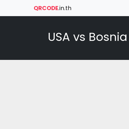
QRCODE
.in.th
USA vs Bosnia