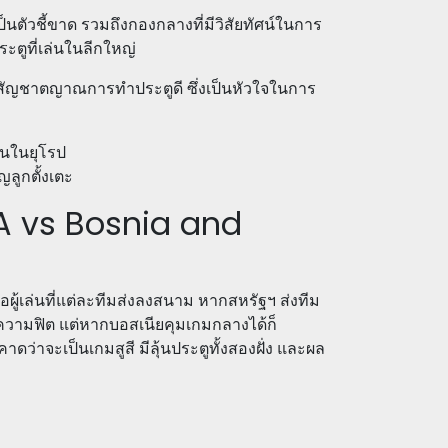
เป็นตัวชี้ขาด รวมถึงกองกลางที่มีวิสัยทัศน์ในการ
ระตูที่เล่นในลีกใหญ่
มีสัญชาตญาณการทำประตูดี ซึ่งเป็นหัวใจในการ
่นในยุโรป
ลูกตั้งเตะ
A vs Bosnia and
ื่อผู้เล่นที่แต่ละทีมส่งลงสนาม หากสหรัฐฯ ส่งทีม
และความฟิต แต่หากบอสเนียคุมเกมกลางได้ก็
่าจะเป็นเกมสูสี มีลุ้นประตูทั้งสองฝั่ง และผล