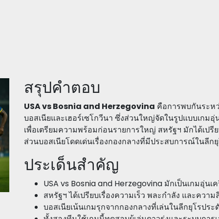
สรุปคำตอบ
USA vs Bosnia and Herzegovina
คือการพบกันระหว่
บอสเนียและเฮอร์เซโกวีนา ซึ่งส่วนใหญ่จัดในรูปแบบเกมอุ่
เพื่อเตรียมความพร้อมก่อนรายการใหญ่ สหรัฐฯ มักได้เปรี
ส่วนบอสเนียโดดเด่นเรื่องกองกลางที่มีประสบการณ์ในลีกยุโ
ประเด็นสำคัญ
USA vs Bosnia and Herzegovina มักเป็นเกมอุ่นเครื
สหรัฐฯ ได้เปรียบเรื่องความเร็ว พละกำลัง และความ
บอสเนียเน้นเกมรุกจากกองกลางที่เล่นในลีกยุโรประด
ทั้งสองทีมใช้เกมนี้ทดสอบผู้เล่นดาวรุ่งและระบบการเ