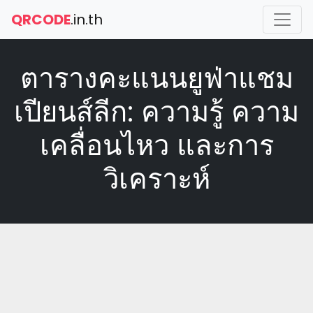
QRCODE
.in.th
ตารางคะแนนยูฟ่าแชม
เปียนส์ลีก: ความรู้ ความ
เคลื่อนไหว และการ
วิเคราะห์