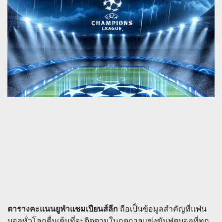
ตารางคะแนนยูฟ่าแชมเปียนส์ลีก
ถือเป็นข้อมูลสำคัญที่แฟน
บอลทั่วโลกตื่นเต้นที่จะติดตามในฤดูกาลแข่งขันฟุตบอลที่ทุก