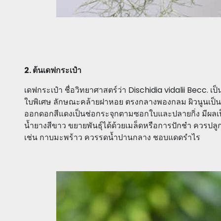
2. ต้นเดฟกระเป๋า
เดฟกระเป๋า ชื่อวิทยาศาสตร์ว่า Dischidia vidalii Becc. เป็นไม
ใบพิเศษ ลักษณะคล้ายฝาหอย ตรงกลางพองกลม ผิวนูนเป็นร
ออกดอกสีแดงเป็นช่อกระจุกตามซอกใบและปลายกิ่ง มีผลเป็
น้ำยางสีขาว ขยายพันธุ์ได้ด้วยเมล็ดหรือการปักชำ ควรปลูก
เช่น กาบมะพร้าว ควรรดน้ำปานกลาง ชอบแดดรำไร