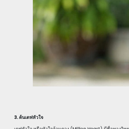
3. ต้นเดฟหัวใจ
เดฟหัวใจ หรือหัวใจล้านดวง (Million Heart) มีชื่อทางวิท