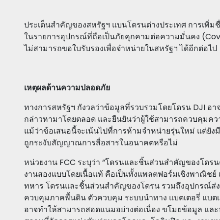
ประเด็นสำคัญของสหรัฐฯ แบนโดรนต่างประเทศ การเพิ่มชื่อ
ในรายการอุปกรณ์ที่ถือเป็นภัยคุกคามต่อความมั่นคง (Cove
ไม่สามารถขอใบรับรองเพื่อจำหน่ายในสหรัฐฯ ได้อีกต่อไป
เหตุผลด้านความปลอดภัย
ทางการสหรัฐฯ กังวลว่าข้อมูลที่รวบรวมโดยโดรน DJI อาจถูก
กล่าวหามาโดยตลอด และยืนยันว่าผู้ใช้สามารถควบคุมความเ
แม้ว่าข้อเสนอนี้จะเน้นไปที่การห้ามจำหน่ายรุ่นใหม่ แต่ยัง
ถูกระงับสัญญาณการสื่อสารในอนาคตหรือไม่
หน่วยงาน FCC ระบุว่า “โดรนและชิ้นส่วนสำคัญของโดรน
งานสองแบบโดยเนื้อแท้ คือเป็นทั้งแพลตฟอร์มเชิงพาณิชย์
ทหาร โดรนและชิ้นส่วนสำคัญของโดรน รวมถึงอุปกรณ์ส่งข
ควบคุมภาคพื้นดิน ตัวควบคุม ระบบนำทาง แบตเตอรี่ แบตเต
อาจทำให้สามารถสอดแนมอย่างต่อเนื่อง ขโมยข้อมูล และป