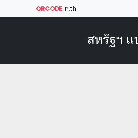
QRCODE
.in.th
สหรัฐฯ แ