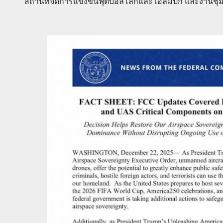
สถานที่จัดการแข่งขันฟุตบอลโลกและโอลิมปิก และงานชุ