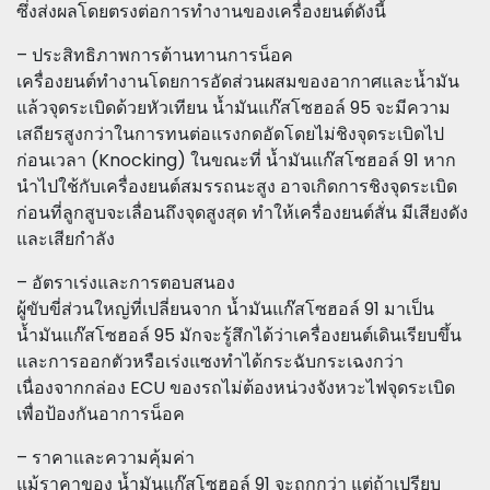
ซึ่งส่งผลโดยตรงต่อการทำงานของเครื่องยนต์ดังนี้
– ประสิทธิภาพการต้านทานการน็อค
เครื่องยนต์ทำงานโดยการอัดส่วนผสมของอากาศและน้ำมัน
แล้วจุดระเบิดด้วยหัวเทียน น้ำมันแก๊สโซฮอล์ 95 จะมีความ
เสถียรสูงกว่าในการทนต่อแรงกดอัดโดยไม่ชิงจุดระเบิดไป
ก่อนเวลา (Knocking) ในขณะที่ น้ำมันแก๊สโซฮอล์ 91 หาก
นำไปใช้กับเครื่องยนต์สมรรถนะสูง อาจเกิดการชิงจุดระเบิด
ก่อนที่ลูกสูบจะเลื่อนถึงจุดสูงสุด ทำให้เครื่องยนต์สั่น มีเสียงดัง
และเสียกำลัง
– อัตราเร่งและการตอบสนอง
ผู้ขับขี่ส่วนใหญ่ที่เปลี่ยนจาก น้ำมันแก๊สโซฮอล์ 91 มาเป็น
น้ำมันแก๊สโซฮอล์ 95 มักจะรู้สึกได้ว่าเครื่องยนต์เดินเรียบขึ้น
และการออกตัวหรือเร่งแซงทำได้กระฉับกระเฉงกว่า
เนื่องจากกล่อง ECU ของรถไม่ต้องหน่วงจังหวะไฟจุดระเบิด
เพื่อป้องกันอาการน็อค
– ราคาและความคุ้มค่า
แม้ราคาของ น้ำมันแก๊สโซฮอล์ 91 จะถูกกว่า แต่ถ้าเปรียบ