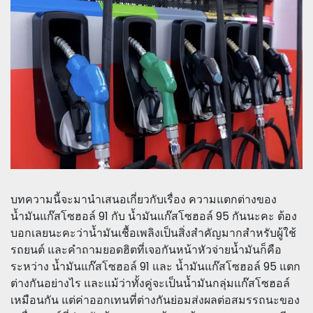
บทความนี้จะมานำเสนอเกี่ยวกับเรื่อง ความแตกต่างของ
น้ำมันแก๊สโซฮอล์ 91 กับ น้ำมันแก๊สโซฮอล์ 95 กันนะคะ ต้อง
บอกเลยนะคะว่าน้ำมันเชื้อเพลิงเป็นสิ่งสำคัญมากสำหรับผู้ใช้
รถยนต์ และคำถามยอดฮิตที่เจอกันหน้าหัวจ่ายน้ำมันก็คือ
ระหว่าง น้ำมันแก๊สโซฮอล์ 91 และ น้ำมันแก๊สโซฮอล์ 95 แตก
ต่างกันอย่างไร และแม้ว่าทั้งคู่จะเป็นน้ำมันกลุ่มแก๊สโซฮอล์
เหมือนกัน แต่ค่าออกเทนที่ต่างกันย่อมส่งผลต่อสมรรถนะของ