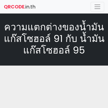
QRCODE
.in.th
ความแตกต่างของน้ำมัน
แก๊สโซฮอล์ 91 กับ น้ำมัน
แก๊สโซฮอล์ 95