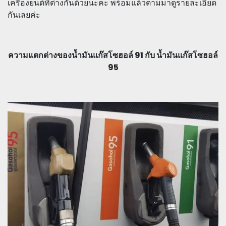
เครื่องยนต์ที่ต่างกันด้วยนะคะ พร้อมแล้วตามมาดูรายละเอียด
กันเลยค่ะ
ความแตกต่างของน้ำมันแก๊สโซฮอล์ 91 กับ น้ำมันแก๊สโซฮอล์
95