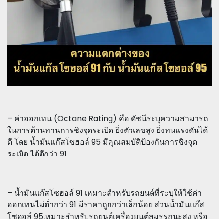
– ค่าออกเทน (Octane Rating) คือ ดัชนีระบุความสามารถ
ในการต้านทานการชิงจุดระเบิด ยิ่งตัวเลขสูง ยิ่งทนแรงดันได้
ดี โดย น้ำมันแก๊สโซฮอล์ 95 มีคุณสมบัติป้องกันการชิงจุด
ระเบิด ได้ดีกว่า 91
– น้ำมันแก๊สโซฮอล์ 91 เหมาะสำหรับรถยนต์ที่ระบุให้ใช้ค่า
ออกเทนไม่ต่ำกว่า 91 มีราคาถูกกว่าเล็กน้อย ส่วนน้ำมันแก๊ส
โซฮอล์ 95เหมาะสำหรับรถยนต์เครื่องยนต์สมรรถนะสูง หรือ