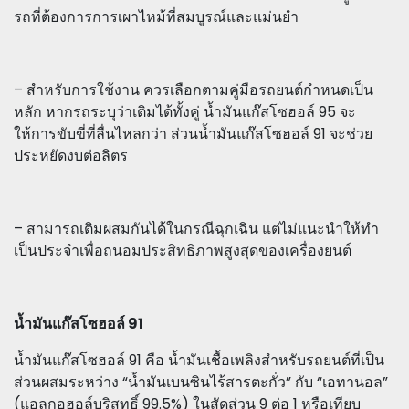
รถที่ต้องการการเผาไหม้ที่สมบูรณ์และแม่นยำ
– สำหรับการใช้งาน ควรเลือกตามคู่มือรถยนต์กำหนดเป็น
หลัก หากรถระบุว่าเติมได้ทั้งคู่ น้ำมันแก๊สโซฮอล์ 95 จะ
ให้การขับขี่ที่ลื่นไหลกว่า ส่วนน้ำมันแก๊สโซฮอล์ 91 จะช่วย
ประหยัดงบต่อลิตร
– สามารถเติมผสมกันได้ในกรณีฉุกเฉิน แต่ไม่แนะนำให้ทำ
เป็นประจำเพื่อถนอมประสิทธิภาพสูงสุดของเครื่องยนต์
น้ำมันแก๊สโซฮอล์ 91
น้ำมันแก๊สโซฮอล์ 91 คือ น้ำมันเชื้อเพลิงสำหรับรถยนต์ที่เป็น
ส่วนผสมระหว่าง “น้ำมันเบนซินไร้สารตะกั่ว” กับ “เอทานอล”
(แอลกอฮอล์บริสุทธิ์ 99.5%) ในสัดส่วน 9 ต่อ 1 หรือเทียบ