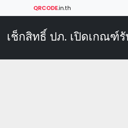
QRCODE
.in.th
เช็กสิทธิ์ ปภ. เปิดเกณฑ์