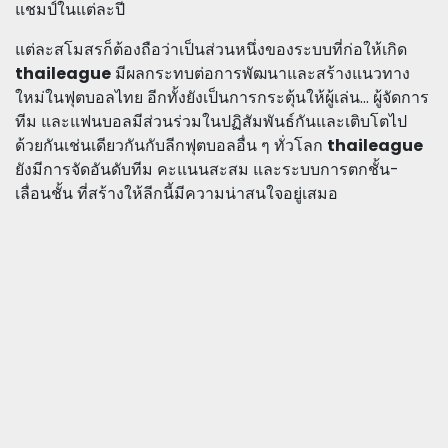
แชมป์ในแต่ละปี
แต่ละสโมสรก็ต้องถือว่าเป็นส่วนหนึ่งของระบบที่ก่อให้เกิด
thaileague
มีผลกระทบต่อการพัฒนาและสร้างแนวทาง
ใหม่ในฟุตบอลไทย อีกทั้งยังเป็นการกระตุ้นให้ผู้เล่น… ผู้จัดการ
ทีม และแฟนบอลมีส่วนร่วมในปฏิสัมพันธ์กันและเติบโตไป
ด้วยกันเช่นเดียวกันกับลีกฟุตบอลอื่น ๆ ทั่วโลก
thaileague
ยังมีการจัดอันดับทีม คะแนนสะสม และระบบการตกชั้น-
เลื่อนชั้น ที่สร้างให้ลีกนี้มีความน่าสนใจอยู่เสมอ