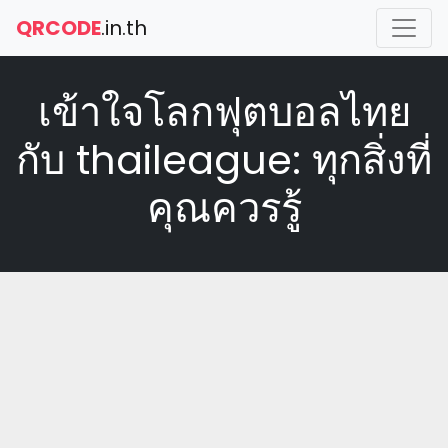
QRCODE
.in.th
เข้าใจโลกฟุตบอลไทย
กับ thaileague: ทุกสิ่งที่
คุณควรรู้