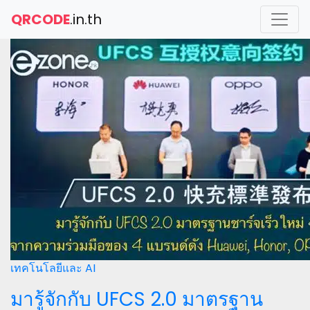
QRCODE
.in.th
เทคโนโลยีและ AI
มารู้จักกับ UFCS 2.0 มาตรฐาน