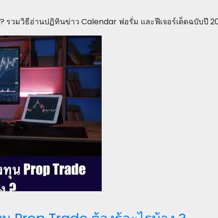
้น? รวมวิธีอ่านปฏิทินข่าว Calendar ฟอรั่ม และฟีเจอร์เด็ดฉบับ