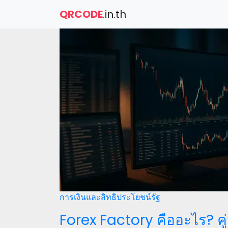
QRCODE
.in.th
การเงินและสิทธิประโยชน์รัฐ
Forex Factory คืออะไร? คู