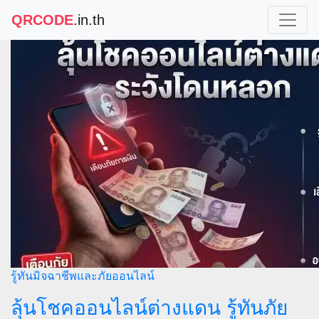
QRCODE
.in.th
รู้ทันมิจฉาชีพและภัยออนไลน์
ลุ้นโชคออนไลน์ต่างแดน รู้ทันภัย