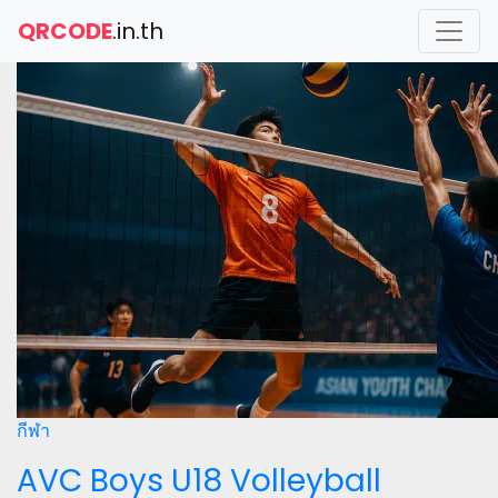
QRCODE
.in.th
กีฬา
AVC Boys U18 Volleyball