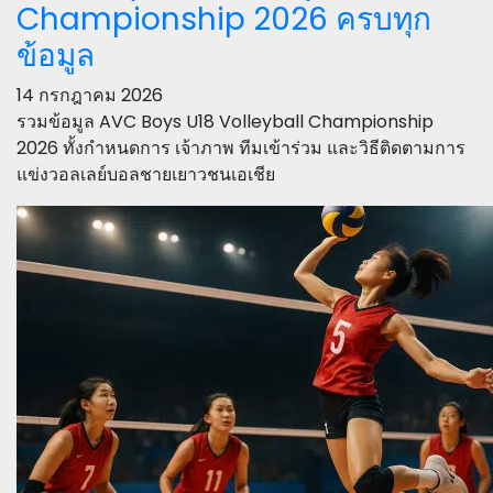
Championship 2026 ครบทุก
ข้อมูล
14 กรกฎาคม 2026
รวมข้อมูล AVC Boys U18 Volleyball Championship
2026 ทั้งกำหนดการ เจ้าภาพ ทีมเข้าร่วม และวิธีติดตามการ
แข่งวอลเลย์บอลชายเยาวชนเอเชีย