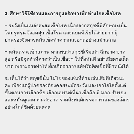
3. ศึกษาวิธีใช้งานและการดูแลรักษา เพื่อห่างไกลเชื้อโรค
– ระวังเป็นแหล่งสะสมเชื้อโรค เนื่องจากสกุชชี่มีลักษณะเป็น
โฟมรูพรุน จึงอมฝุ่น เชื้อโรค และแบคทีเรียได้ง่ายมาก ผู้
ปกครองจึงควรหมั่นเช็ดทำความสะอาดอย่างสม่ำเสมอ
– หมั่นตรวจเช็กสภาพ หากพบว่าสกุชชี่เริ่มเก่า ฉีกขาด ขาด
ลุ่ย หรือมีจุดดำที่คาดว่าเป็นเชื้อรา ให้ทิ้งทันที อย่าเสียดายเด็ด
ขาด เพราะอาจทำให้เด็กเกิดอาการแพ้หรือติดเชื้อที่ผิวหนังได้
จะเห็นได้ว่า สกุชชี่นั้น ไม่ใช่ของเล่นที่ห้ามเล่นเสียทีเดียวนะ
คะ เพียงแต่ผู้ปกครองต้องคอยระมัดระวัง และเอาใจใส่ตั้งแต่
ขั้นตอนการเลือกซื้อ เลือกแบรนด์ที่น่าเชื่อถือ มี มอก. รับรอง
และหมั่นดูแลความสะอาด รวมถึงพฤติกรรมการเล่นของเด็กๆ
อย่างใกล้ชิดด้วยนะคะ