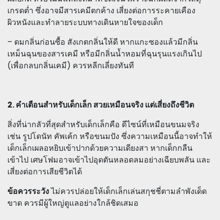
เกรดต่ำ ซึ่งอาจมีสารเคมีตกค้าง เสี่ยงต่อการระคายเคือง
ผิวหนังและทำลายระบบทางเดินหายใจของเด็ก
– ดมกลิ่นก่อนซื้อ สังเกตกลิ่นให้ดี หากแกะซองแล้วมีกลิ่น
เหม็นฉุนของสารเคมี หรือมีกลิ่นน้ำหอมที่ฉุนรุนแรงเกินไป
(เพื่อกลบกลิ่นเคมี) ควรหลีกเลี่ยงทันที
2. คำเตือนสำหรับเด็กเล็ก สวยเหมือนจริง แต่เสี่ยงถึงชีวิต
สิ่งที่น่ากลัวที่สุดสำหรับเด็กเล็กคือ ดีไซน์ที่เหมือนขนมจริง
เช่น รูปโดนัท คัพเค้ก หรือขนมปัง ซึ่งความเหมือนนี้อาจทำให้
เด็กเล็กเผลอหยิบเข้าปากด้วยความเดียงสา หากเด็กกลืน
เข้าไป เศษโฟมอาจเข้าไปอุดตันหลอดลมอย่างเฉียบพลัน และ
เสี่ยงต่อการเสียชีวิตได้
ข้อควรระวัง
ไม่ควรปล่อยให้เด็กเล็กเล่นสกุชชี่ตามลำพังเด็ด
ขาด ควรมีผู้ใหญ่ดูแลอย่างใกล้ชิดเสมอ