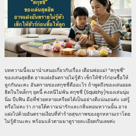
บทความนี้จะมานำเสนอเกี่ยวกับเรื่อง เตือนพ่อแม่! “สกุชชี่”
ของเล่นสุดฮิต อาจแฝงอันตรายไม่รู้ตัว เช็กให้ชัวร์ก่อนซื้อให้
ลูกกันนะคะ อันตรายของสกุชชี่คืออะไร ถ้าพูดถึงของเล่นยอด
ฮิตในใจเด็กๆ ยุคนี้ คงหนีไม่พ้น สกุชชี่ (Squishy)ของเล่นนุ่ม
นิ่ม บีบฟิน มือที่ช่วยคลายเครียดได้เป็นอย่างดีแน่นอนค่ะ แต่รู้
หรือไม่คะว่า ภายใต้ความน่ารักและกลิ่นหอมหวานนั้น อาจ
แฝงไปด้วยอันตรายเงียบที่ทำร้ายสุขภาพของลูกหลานเราโดย
ไม่รู้ตัวนะคะ พร้อมแล้วตามมาดูรายละเอียดกันเลยค่ะ