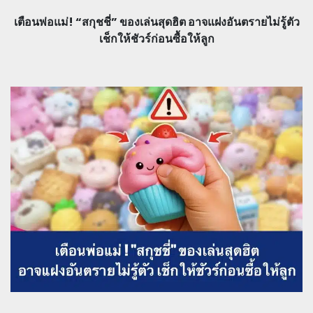
เตือนพ่อแม่! “สกุชชี่” ของเล่นสุดฮิต อาจแฝงอันตรายไม่รู้ตัว
เช็กให้ชัวร์ก่อนซื้อให้ลูก