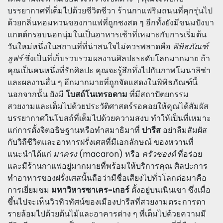
บรรยากาศที่เต็มไปด้วยชีวิตชีวา ร้านกาแฟริมถนนที่คุกรุ่นไป
ด้วยกลิ่นหอมหวนของกาแฟที่ถูกชงสด ๆ อีกทั้งยังมีขนมปังบา
แกตต์กรอบนอกนุ่มในเป็นอาหารเช้าที่เหมาะกับการเริ่มต้น
วันใหม่หนึ่งในสถานที่ที่น่าสนใจไม่ควรพลาดคือ
พิพิธภัณฑ์
ลูฟร์
ซึ่งเป็นที่เก็บรวบรวมผลงานศิลปะระดับโลกมากมาย ถ้า
คุณเป็นคนหนึ่งที่รักศิลปะ คุณจะรู้สึกทึ่งไปกับภาพโมนาลิซ่า
และผลงานอื่น ๆ อีกมากมายที่ถูกจัดแสดงในพิพิธภัณฑ์นี้
นอกจากนั้น ยังมี
โบสถ์โนเทรอดาม
ที่มีสถาปัตยกรรม
สวยงามและเต็มไปด้วยประวัติศาสตร์รอคอยให้คุณได้สัมผัส
บรรยากาศในโบสถ์ที่เต็มไปด้วยความสงบ ทำให้เป็นที่เหมาะ
แก่การตั้งจิตอธิษฐานหรือทำสมาธิมาที่
ปารีส
อย่าลืมสัมผัส
กับวิถีชีวิตและอาหารฝรั่งเศสที่มีเอกลักษณ์ ของหวานที่
แนะนำได้แก่
มาครง
(macaron) หรือ
ครัวซองต์
ที่อร่อย
และมีร้านกาแฟอยู่มากมายที่พร้อมให้บริการคุณ ศิลปะการ
ทำอาหารของฝรั่งเศสนั้นถือว่ามีชื่อเสียงไปทั่วโลกต่อมาคือ
การเยี่ยมชม
มหาวิหารซาเคร-เกอร์
ตั้งอยู่บนเนินเขา ซึ่งเมื่อ
ขึ้นไปจะเห็นวิวทิวทัศน์ของเมืองปารีสที่สวยงามตระการตา
รายล้อมไปด้วยต้นไม้และอาคารต่าง ๆ ที่เต็มไปด้วยความมี