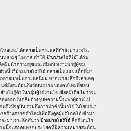
ยของไทยและได้กลายเป็นกระแสที่กำลังมาแรงใน
ช้ในหลายๆ โอกาส ทำให้
ป๊ายปายโอริโอ้
ได้รับ
ี่ได้หยิบนำความสุขและเสียงหัวเราะมาสู่ผู้ชม
ช่วงนี้ #ป๊ายปายโอริโอ้ กลายเป็นแฮชแท็กที่มา
กลายมาเป็นกระแสนิยม หากเราลงลึกถึงสาเหตุ
าน แต่ยังสะท้อนถึงวัฒนธรรมของคนไทยที่ชอบ
งไม่รู้ตัวในกลุ่มผู้ใช้งานโซเชียลมีเดีย ไม่ว่าจะ
แสดงออกในคลิปต่างๆบทความนี้จะพาผู้อ่านไป
บโตจนถึงปัจจุบัน รวมถึงการนำคำนี้มาใช้ในโฆษณา
ารสร้างสรรคคำใหม่เพื่อดึงดูดผู้บริโภคให้เข้ามา
ราจะมาเจาะลึกกันว่า
ป๊ายปายโอริโอ้
สื่อถึงอะไร
ทความนี้จะสอดแทรกประโยคที่มีความหมายสะท้อน