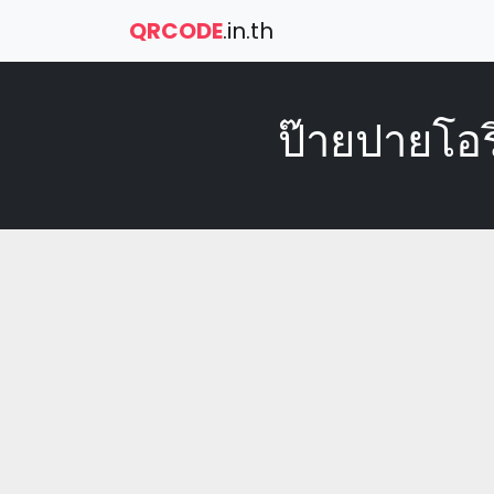
QRCODE
.in.th
ป๊ายปายโอร