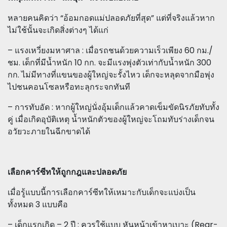
หลายคนคิดว่า “อ้อมกอดแม่ปลอดภัยที่สุด” แต่ที่จริงแล้วหาก
ไม่ใช้นั้นจะเกิดสิ่งต่างๆ ได้แก่
– แรงเหวี่ยงมหาศาล : เมื่อรถชนด้วยความเร็วเพียง 60 กม./
ชม. เด็กที่มีน้ำหนัก 10 กก. จะมีแรงพุ่งตัวเท่ากับน้ำหนัก 300
กก. ไม่มีทางที่แขนของผู้ใหญ่จะรั้งไหว เด็กจะหลุดจากมือพุ่ง
ไปชนคอนโซลหรือทะลุกระจกทันที
– การทับอัด : หากผู้ใหญ่นั่งอุ้มเด็กแล้วคาดเข็มขัดนิรภัยทับทั้ง
คู่ เมื่อเกิดอุบัติเหตุ น้ำหนักตัวของผู้ใหญ่จะโถมทับร่างเด็กจน
อวัยวะภายในฉีกขาดได้
เลือกคาร์ซีทให้ถูกกฎและปลอดภัย
เมื่อรู้แบบนี้การเลือกคาร์ซีทให้เหมาะกับเด็กจะแบ่งเป็น
ทั้งหมด 3 แบบคือ
– เด็กแรกเกิด – 2 ปี : ควรใช้แบบ หันหน้าเข้าหาเบาะ (Rear-