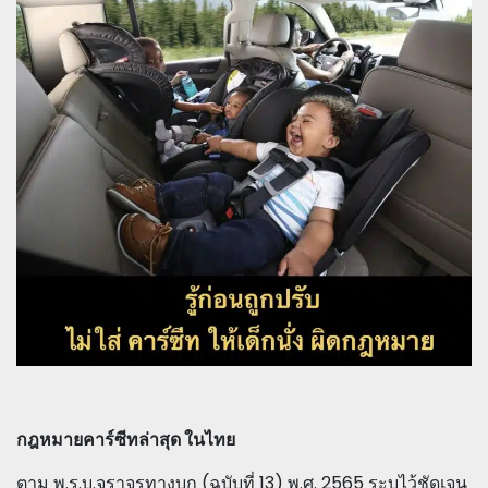
กฎหมายคาร์ซีทล่าสุด ในไทย
ตาม พ.ร.บ.จราจรทางบก (ฉบับที่ 13) พ.ศ. 2565 ระบุไว้ชัดเจน