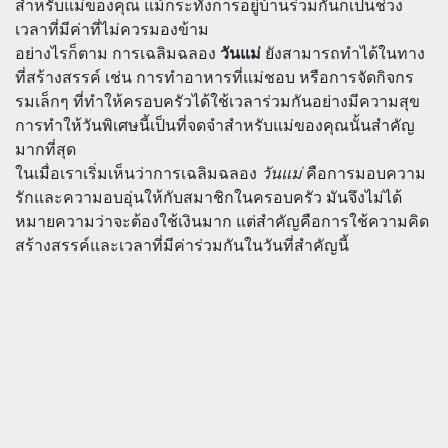
สำหรับแม่ของคุณ แม้กระทั่งการอยู่บ้านร่วมกันก็เป็นช่วง
เวลาที่มีค่าที่ไม่ควรมองข้าม
อย่างไรก็ตาม การเฉลิมฉลอง
วันแม่
ยังสามารถทำได้ในทาง
ที่สร้างสรรค์ เช่น การทำอาหารที่แม่ชอบ หรือการจัดกิจกร
รมเล็กๆ ที่ทำให้ครอบครัวได้ใช้เวลาร่วมกันอย่างมีความสุข
การทำให้วันพิเศษนี้เป็นที่จดจำสำหรับแม่ของคุณนั้นสำคัญ
มากที่สุด
ในเมื่อเราเริ่มเห็นว่าการเฉลิมฉลอง
วันแม่
คือการมอบความ
รักและความอบอุ่นให้กับสมาชิกในครอบครัว มันจึงไม่ได้
หมายความว่าจะต้องใช้เงินมาก แต่สำคัญคือการใช้ความคิด
สร้างสรรค์และเวลาที่มีค่าร่วมกันในวันที่สำคัญนี้