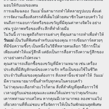
มอบให้กับแม่ของตน
การเฉลิมฉลอง
วันแม่
นั้นสามารถทำได้หลายรูปแบบ ตั้งแต่
การจัดงานเลี้ยงสังสรรค์ที่เต็มไปด้วยสมาชิกในครอบครัว ไป
จนถึงการมอบการ์ดหรือของขวัญที่มีคุณค่าทางจิตใจ อย่าง
เช่น รูปภาพหรือของที่ระลึกที่ทำด้วยมือ
ในวันนี้ เราจะพูดถึงกิจกรรมต่างๆ ที่คุณสามารถทำเพื่อทำให้
วันแม่
เป็นวันที่พิเศษสำหรับแม่ของคุณ การเขียนการ์ดสวยๆ
ที่มีข้อความซึ้งๆ เป็นหนึ่งในวิธีที่หลายคนเลือก วิธีการนี้ไม่
เพียงแต่ทำให้แม่รู้สึกดี แต่ยังเป็นการสื่อสารถึงความรู้สึกของ
เราอย่างตรงไปตรงมา
คุณสามารถเลือกซื้อของขวัญที่มีความหมาย เช่น เครื่อง
ประดับที่มีสัญลักษณ์ของความรัก หรือเป็นของใช้ในชีวิต
ประจำวันที่แม่ของคุณต้องการ สิ่งเหล่านี้จะช่วยทำให้
วันแม่
มีความหมายมากขึ้นสำหรับทุกคนในครอบครัว
ไม่ว่าคุณจะเลือกทำอะไรก็ตาม สิ่งที่สำคัญที่สุดคือการใช้
เวลาอยู่กับแม่ของคุณและแสดงให้แม่ทราบว่าคุณรักและ
เคารพท่านมากแค่ไหน หากคุณมีเวลามากพอ ลองพาแม่ไป
เที่ยวสถานที่ที่แม่ชอบ หรือจัดการให้เป็นวันพักผ่อนสุดพิเศษ