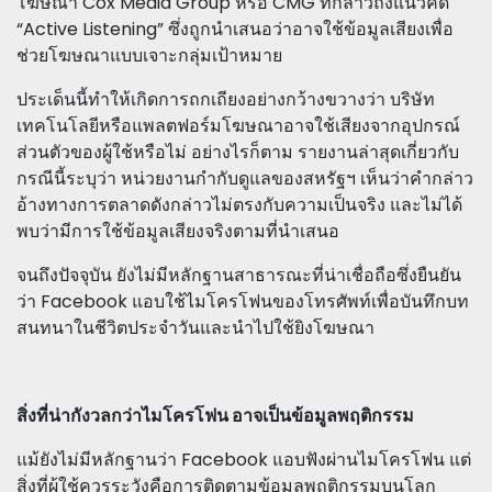
โฆษณา Cox Media Group หรือ CMG ที่กล่าวถึงแนวคิด
“Active Listening” ซึ่งถูกนำเสนอว่าอาจใช้ข้อมูลเสียงเพื่อ
ช่วยโฆษณาแบบเจาะกลุ่มเป้าหมาย
ประเด็นนี้ทำให้เกิดการถกเถียงอย่างกว้างขวางว่า บริษัท
เทคโนโลยีหรือแพลตฟอร์มโฆษณาอาจใช้เสียงจากอุปกรณ์
ส่วนตัวของผู้ใช้หรือไม่ อย่างไรก็ตาม รายงานล่าสุดเกี่ยวกับ
กรณีนี้ระบุว่า หน่วยงานกำกับดูแลของสหรัฐฯ เห็นว่าคำกล่าว
อ้างทางการตลาดดังกล่าวไม่ตรงกับความเป็นจริง และไม่ได้
พบว่ามีการใช้ข้อมูลเสียงจริงตามที่นำเสนอ
จนถึงปัจจุบัน ยังไม่มีหลักฐานสาธารณะที่น่าเชื่อถือซึ่งยืนยัน
ว่า Facebook แอบใช้ไมโครโฟนของโทรศัพท์เพื่อบันทึกบท
สนทนาในชีวิตประจำวันและนำไปใช้ยิงโฆษณา
สิ่งที่น่ากังวลกว่าไมโครโฟน อาจเป็นข้อมูลพฤติกรรม
แม้ยังไม่มีหลักฐานว่า Facebook แอบฟังผ่านไมโครโฟน แต่
สิ่งที่ผู้ใช้ควรระวังคือการติดตามข้อมูลพฤติกรรมบนโลก