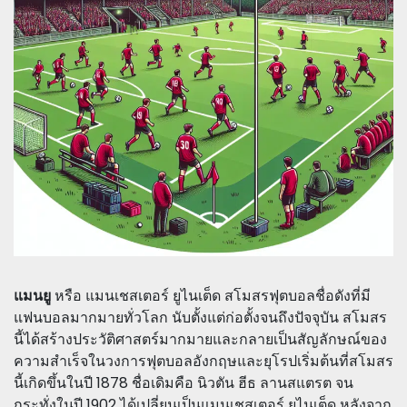
แมนยู
หรือ แมนเชสเตอร์ ยูไนเต็ด สโมสรฟุตบอลชื่อดังที่มี
แฟนบอลมากมายทั่วโลก นับตั้งแต่ก่อตั้งจนถึงปัจจุบัน สโมสร
นี้ได้สร้างประวัติศาสตร์มากมายและกลายเป็นสัญลักษณ์ของ
ความสำเร็จในวงการฟุตบอลอังกฤษและยุโรปเริ่มต้นที่สโมสร
นี้เกิดขึ้นในปี 1878 ชื่อเดิมคือ นิวตัน ฮีธ ลานสแตรต จน
กระทั่งในปี 1902 ได้เปลี่ยนเป็นแมนเชสเตอร์ ยูไนเต็ด หลังจาก