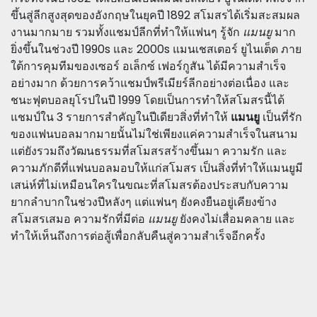
ขึ้นสู่ลีกสูงสุดของอังกฤษในยุคปี 1892 สโมสรได้เริ่มสะสมผล
งานมากมาย รวมทั้งแชมป์ลีกที่ทำให้แฟนๆ รู้จัก
แมนยู
มาก
ยิ่งขึ้นในช่วงปี 1990s และ 2000s แมนเชสเตอร์ ยูไนเต็ด ภาย
ใต้การคุมทีมของเซอร์ อเล็กซ์ เฟอร์กูสัน ได้มีความสำเร็จ
อย่างมาก ด้วยการคว้าแชมป์พรีเมียร์ลีกอย่างต่อเนื่อง และ
ชนะฟุตบอลยุโรปในปี 1999 โดยเป็นการทำให้สโมสรนี้ได้
แชมป์ใน 3 รายการสำคัญในปีเดียวสิ่งที่ทำให้
แมนยู
เป็นที่รัก
ของแฟนบอลมากมายนั้นไม่ใช่เพียงแค่ความสำเร็จในสนาม
แต่ยังรวมถึงวัฒนธรรมที่สโมสรสร้างขึ้นมา ความรัก และ
ความภักดีที่แฟนบอลมอบให้แก่สโมสร เป็นสิ่งที่ทำให้แมนยูมี
เสน่ห์ที่ไม่เหมือนใครในขณะที่สโมสรต้องประสบกับความ
ยากลำบากในช่วงปีหลังๆ แต่แฟนๆ ยังคงยืนอยู่เคียงข้าง
สโมสรเสมอ ความรักที่มีต่อ
แมนยู
ยังคงไม่เสื่อมคลาย และ
ทำให้เห็นถึงการต่อสู้เพื่อกลับคืนสู่ความสำเร็จอีกครั้ง