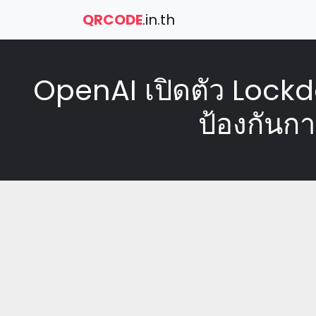
QRCODE
.in.th
OpenAI เปิดตัว Loc
ป้องกันก