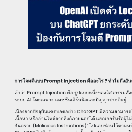
การโจมตีแบบ Prompt Injection คืออะไร ? ทำไมถึงอั
คำว่า Prompt Injection คือ รูปแบบหนึ่งของวิศวกรรมสังคม
ระบบ AI โดยเฉพาะ แมชชีนเลิร์นนิงและปัญญาประดิษฐ์
เนื่องจากปัจจุบันแชตบอตอย่าง ChatGPT มีความสามารถในกา
เนื้อหา หรืออ่านไฟล์จากลิงก์ภายนอกได้ แฮกเกอร์หรือผู้ไม่ห
อันตราย (Malicious Instructions)” ไปแอบซ่อนไว้ตามหน้าเว็