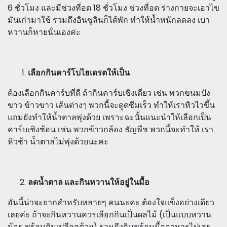
6 ชั่วโมง และมีช่วงที่อด 18 ชั่วโมง ช่วงที่อด ร่างกายจะเอาไข
มันเก่ามาใช้ รวมถึงอินซูลินก็ได้พัก ทำให้น้ำหนักลดลง เบา
หวานก็หายนั่นเองค่ะ
เลือกกินคาร์โบไฮเดรตให้เป็น
ต้องเลือกกินคาร์บที่ดี ถ้ากินคาร์บเชิงเดี่ยว เช่น พวกขนมปัง
ขาว ข้าวขาว เส้นต่างๅ พวกนี้จะดูดซึมเร็ว ทำให้เราหิวไวขึ้น
แถมยังทำให้น้ำตาลพุ่งด้วย เพราะฉะนั้นแนะนำให้เลือกเป็น
คาร์บเชิงซ้อน เช่น พวกข้าวกล้อง ธัญพืช พวกนี้จะทำให้ เรา
หิวช้า น้ำตาลไม่พุ่งด้วยนะคะ
ลดน้ำตาล และกินหวานให้อยู่ในมื้อ
อันนี้น่าจะยากสำหรับหลายๆ คนนะคะ ต้องใจแข็งอย่างเดียว
เลยค่ะ ถ้าจะกินหวานควรเลือกกินเป็นผลไม้ (เป็นแบบหวาน
น้อย พร้อมกินเปลือกด้วย) รวมถึงกินพร้อมมื้ออาหารไปเลย