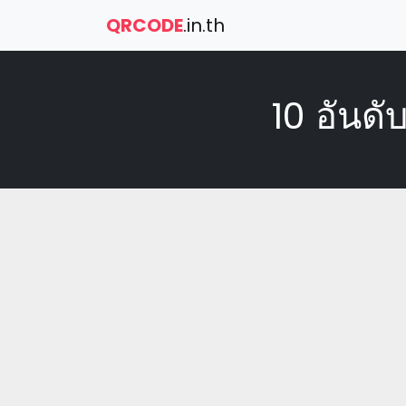
QRCODE
.in.th
10 อันดั