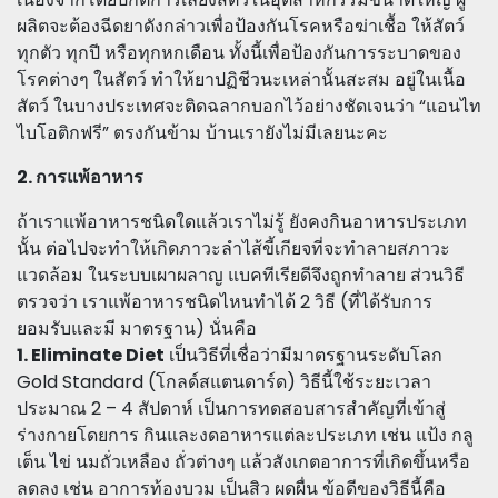
ผลิตจะต้องฉีดยาดังกล่าวเพื่อป้องกันโรคหรือฆ่าเชื้อ ให้สัตว์
ทุกตัว ทุกปี หรือทุกหกเดือน ทั้งนี้เพื่อป้องกันการระบาดของ
โรคต่างๆ ในสัตว์ ทำให้ยาปฏิชีวนะเหล่านั้นสะสม อยู่ในเนื้อ
สัตว์ ในบางประเทศจะติดฉลากบอกไว้อย่างชัดเจนว่า “แอนไท
ไบโอติกฟรี” ตรงกันข้าม บ้านเรายังไม่มีเลยนะคะ
2. การแพ้อาหาร
ถ้าเราแพ้อาหารชนิดใดแล้วเราไม่รู้ ยังคงกินอาหารประเภท
นั้น ต่อไปจะทำให้เกิดภาวะลำไส้ขี้เกียจที่จะทำลายสภาวะ
แวดล้อม ในระบบเผาผลาญ แบคทีเรียดีจึงถูกทำลาย ส่วนวิธี
ตรวจว่า เราแพ้อาหารชนิดไหนทำได้ 2 วิธี (ที่ได้รับการ
ยอมรับและมี มาตรฐาน) นั่นคือ
1. Eliminate Diet
เป็นวิธีที่เชื่อว่ามีมาตรฐานระดับโลก
Gold Standard (โกลด์สแตนดาร์ด) วิธีนี้ใช้ระยะเวลา
ประมาณ 2 – 4 สัปดาห์ เป็นการทดสอบสารสำคัญที่เข้าสู่
ร่างกายโดยการ กินและงดอาหารแต่ละประเภท เช่น แป้ง กลู
เต็น ไข่ นมถั่วเหลือง ถั่วต่างๆ แล้วสังเกตอาการที่เกิดขึ้นหรือ
ลดลง เช่น อาการท้องบวม เป็นสิว ผดผื่น ข้อดีของวิธีนี้คือ