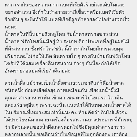
หาก เรากินของหวานมาก แบคทีเรียตัวร้ายก็จะเติบโตและ
ขยายจำนวน ยิ่งถ้าในร่างกายเรามีเชื้อราหรือแบคทีเรียตัว
ร้ายอื่น ๆ จะยิ่งทำให้ แบคทีเรียดีถูกทำลายลงไปอย่างรวดเร็ว
นะคะ
น้ำตาลในที่นี้หมายถึงกลูโคส กับน้ำตาลทรายขาว ส่วน
น้ำตาล ฟรักโทสนั้นมีอยู่ 2 ประเภท คือ ประเภทที่อยู่ในผลไม้
ที่มีรสหวาน ซึ่งฟรักโทสชนิดนี้ถ้าเรากินโดยมีการควบคุม
ปริมาณจะไม่ก่อให้เกิด อันตรายใด ๆ ตรงกันข้ามกับฟรักโทส
ไซรัปที่ใช้ผสมเครื่องดื่มรสหวาน ต่างๆ อันนี้จะก่อให้เกิด
อันตรายต่อแบคทีเรียตัวดีเลยค่ะ
ส่วนน้ำผึ้ง แม้ว่าจะเป็นน้ำผึ้งตามธรรมชาติแต่ก็คือน้ำตาล
ชนิดหนึ่ง ก่อผลเสียต่อสุขภาพเหมือนกัน เพียงแต่น้ำผึ้งมี
คุณค่าสารอาหารเพิ่ม เข้ามา เช่น คาร์โบไฮเดรต วิตามิน
และแร่ธาตุอื่น ๆ เพราะฉะนั้น แนะนำให้กินทดแทนน้ำตาลได้
ในปริมาณที่เหมาะสมเท่านั้นนะคะ ห้ามคิดว่า กินไปแล้วจะ
ได้ประโยชน์มากมาย เครื่องดื่มรสหวานบางประเภท ที่มักระบุ
ว่า มีส่วนผสมของน้ำผึ้งเกสรดอกไม้ซึ่งมีคุณค่าสารอาหาร
หลากหลายนั้น ขอเตือนว่าเป็นข้อมูลที่ไม่ถูกต้องค่ะ เราต้อง