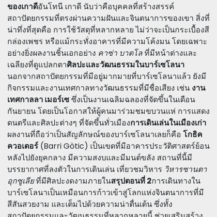
ของเกาดี
อันโทนี เกาดี นับว่าคือบุคคลที่สร้างสรรค์
สถาปัตยกรรมที่ตรงผ่านความฝันและจินตนาการของเขา สิ่งที่
น่าทึ่งที่สุดคือ การใช้วัสดุที่หลากหลาย ไม่ว่าจะเป็นกระเบื้องสี
กล่องเพชร หรือแม้กระทั่งอาคารที่มีความโค้งมน โดยเฉพาะ
อย่างยิ่งผลงานชิ้นเอกอย่าง
คาซ่า บาตโล
ที่มีหน้าต่างและ
เฉลียงที่ดูแปลกตา
ศิลปะและวัฒนธรรมในบาร์เซโลนา
นอกจากสถาปัตยกรรมที่มีอยู่มากมายที่บาร์เซโลนาแล้ว ยังมี
กิจกรรมและงานเทศกาลทางวัฒนธรรมที่มีชื่อเสียง เช่น
งาน
เทศกาลลา เมอร์เซ
ซึ่งเป็นงานเฉลิมฉลองที่จัดขึ้นในเดือน
กันยายน โดยเป็นโอกาสให้ผู้คนมาร่วมชมขบวนแห่ การแสดง
ดนตรีและศิลปะต่างๆ ที่จัดขึ้นทั่วเมือง
การเดินเล่นในเมืองเก่า
ผลงานที่ถือว่าเป็นสัญลักษณ์ของบาร์เซโลนาเลยก็คือ
โกธิค
ควอเตอร์
(Barri Gòtic) เป็นเขตที่มีอาคารประวัติศาสตร์ย้อน
หลังไปยังยุคกลาง มีความสงบและมีมนต์ขลัง สถานที่นี้มี
บรรยากาศที่ลงตัวในการเดินเล่น เที่ยวชมวิหาร
วิหารซานตา
อุกซูเลีย
ที่มีศิลปะงดงามภายใน
สรุปตอนที่ 2
การเดินทางใน
บาร์เซโลนาเป็นเหมือนการก้าวเข้าสู่โลกแห่งจินตนาการที่มี
สีสันสวยงาม และเต็มไปด้วยความน่าตื่นเต้น ซึ่งทั้ง
สถาปัตยกรรมและวัฒนธรรมที่หลากหลายนี้ ช่วยเสริมสร้าง