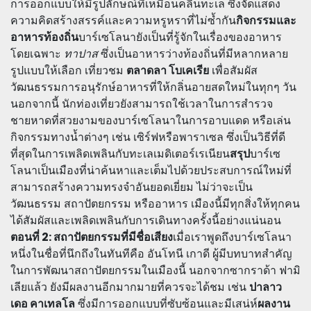
การออกแบบให้มีรูปลักษณ์ที่เหมือนคลื่นทะเล ซึ่งจัดแสดง
ความคิดสร้างสรรค์และความหรูหราที่ไม่ซ้ำกัน
กิจกรรมและ
อาหารท้องถิ่น
บาร์เซโลนายังเป็นที่รู้จักในเรื่องของอาหาร
โดยเฉพาะ
ทาปาส
ซึ่งเป็นอาหารว่างท้องถิ่นที่มีหลากหลาย
รูปแบบให้เลือก เที่ยวชม
ตลาดลา โบเคเรีย
เพื่อสัมผัส
วัฒนธรรมการอนุรักษ์อาหารที่ให้กลิ่นอายสดใหม่ในทุกๆ วัน
นอกจากนี้ นักท่องเที่ยวยังสามารถใช้เวลาในการสำรวจ
ชายหาดที่สวยงามของบาร์เซโลนาในการอาบแดด หรือเล่น
กิจกรรมทางน้ำต่างๆ เช่น เซิร์ฟหรือพาราเซล ซึ่งเป็นวิธีที่ดี
ที่สุดในการเพลิดเพลินกับทะเลเมดิเตอร์เรเนียน
สรุป
บาร์เซ
โลนาเป็นเมืองที่น่าค้นหาและเต็มไปด้วยประสบการณ์ใหม่ที่
สามารถสร้างความทรงจำอันยอดเยี่ยม ไม่ว่าจะเป็น
วัฒนธรรม สถาปัตยกรรม หรืออาหาร เมืองนี้มีทุกสิ่งให้ทุกคน
ได้สัมผัสและเพลิดเพลินกับการเดินทางครั้งนี้อย่างแน่นอน
ตอนที่ 2: สถาปัตยกรรมที่มีชื่อเสียง
เมื่อเราพูดถึงบาร์เซโลนา
หนึ่งในชื่อที่นึกถึงในทันทีคือ อันโทนี เกาดี ผู้มีบทบาทสำคัญ
ในการพัฒนาสถาปัตยกรรมในเมืองนี้ นอกจากซากราด้า ฟามิ
เลียแล้ว ยังมีผลงานอีกมากมายที่ควรจะได้ชม เช่น
ปาลาว
เดอ คาเทลโล
ซึ่งมีการออกแบบที่ซับซ้อนและมีเสน่ห์
ผลงาน