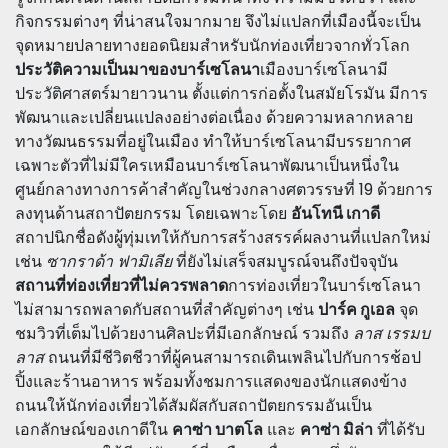
กิจกรรมต่างๆ ที่น่าสนใจมากมาย จึงไม่แปลกที่เมืองนี้จะเป็น
จุดหมายปลายทางยอดนิยมสำหรับนักท่องเที่ยวจากทั่วโลก
ประวัติความเป็นมาของบาร์เซโลนา
เมืองบาร์เซโลนามี
ประวัติศาสตร์มายาวนาน ตั้งแต่การก่อตั้งในสมัยโรมัน มีการ
พัฒนาและเปลี่ยนแปลงอย่างต่อเนื่อง ด้วยความหลากหลาย
ทางวัฒนธรรมที่อยู่ในเมือง ทำให้บาร์เซโลนามีบรรยากาศ
เฉพาะตัวที่ไม่มีใครเหมือนบาร์เซโลนาพัฒนาเป็นหนึ่งใน
ศูนย์กลางทางการค้าสำคัญในช่วงกลางศตวรรษที่ 19 ด้วยการ
ลงทุนด้านสถาปัตยกรรม โดยเฉพาะโดย
อันโทนี เกาดี
สถาปนิกชื่อดังผู้ทุ่มเทให้กับการสร้างสรรค์ผลงานที่แปลกใหม่
เช่น
ซากราด้า ฟามิเลีย
ที่ยังไม่เสร็จสมบูรณ์จนถึงปัจจุบัน
สถานที่ท่องเที่ยวที่ไม่ควรพลาด
การท่องเที่ยวในบาร์เซโลนา
ไม่สามารถพลาดกับสถานที่สำคัญต่างๆ เช่น
ปาร์ค กูเอล
จุด
ชมวิวที่เต็มไปด้วยงานศิลปะที่มีเอกลักษณ์ รวมถึง
ลาส เรรมบ
ลาส
ถนนที่มีชีวิตชีวาที่ผู้คนสามารถเดินเพลินไปกับการช้อป
ปิ้งและร้านอาหาร พร้อมทั้งชมการแสดงของนักแสดงข้าง
ถนนให้นักท่องเที่ยวได้สัมผัสกับสถาปัตยกรรมอันเป็น
เอกลักษณ์ของเกาดีใน
คาซ่า บาตโล
และ
คาซ่า มิล่า
ที่ได้รับ