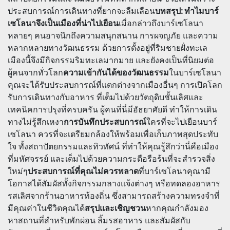
ประสบการณ์การเดินทางที่ยากจะลืมเลือน
บทสรุป: ทำไมบาร์
เซโลนาจึงเป็นเมืองที่น่าไปเยือน
เมื่อกล่าวถึงบาร์เซโลนา
หลายๆ คนอาจนึกถึงความสนุกสนาน การผจญภัย และความ
หลากหลายทางวัฒนธรรม ด้วยการตั้งอยู่ที่ริมชายฝั่งทะเล
เมืองนี้จึงมีกิจกรรมริมทะเลมากมาย และยังคงเป็นที่นิยมต่อ
ผู้คนจากทั่วโลก
ความเข้ากันได้ของวัฒนธรรม
ในบาร์เซโลนา
คุณจะได้รับประสบการณ์ที่แตกต่างจากเมืองอื่นๆ การเปิดโลก
รับการเดินทางกับอาหาร ที่เต็มไปด้วยวัตถุดิบชั้นเลิศและ
เทคนิคการปรุงที่ครบครัน ผู้คนที่นี่มีอัธยาศัยดี ทำให้การเดิน
ทางไม่รู้สึกเหงา
การบันทึกประสบการณ์
ใครที่จะไปเยือนบาร์
เซโลนา ควรที่จะเตรียมกล้องให้พร้อมเพื่อเก็บภาพสุดประทับ
ใจ ทั้งสถาปัตยกรรมและทิวทัศน์ ที่ทำให้คุณรู้สึกว่านี่คือเมือง
ที่มหัศจรรย์ และเต็มไปด้วยความกระตือรือร้นที่จะสำรวจสิ่ง
ใหม่ๆ
ประสบการณ์ที่คุณไม่ควรพลาด
ที่บาร์เซโลนาคุณามี
โอกาสได้สัมผัสทั้งกิจกรรมกลางแจ้งต่างๆ หรือทดลองอาหาร
รสเลิศจากร้านอาหารท้องถิ่น ซึ่งสามารถสร้างความทรงจำที่
มีคุณค่าในชีวิตคุณได้
สรุปและเชิญชวน
หากคุณกำลังมอง
หาสถานที่สำหรับพักผ่อน ลิ้มรสอาหาร และสัมผัสกับ