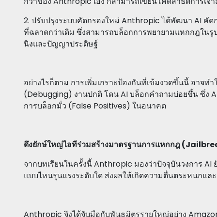
กว่าของ Anthropic เอง ก็สามารถเขียนโค้ดสาธิตการเจาะร
2. ปรับปรุงระบบคัดกรองใหม่ Anthropic ได้พัฒนา AI คัด
ที่ฉลาดกว่าเดิม ซึ่งสามารถบล็อกการพยายามแหกกฎในรูปแ
นิงและปัญญาประดิษฐ์
อย่างไรก็ตาม การเพิ่มเกราะป้องกันที่เข้มงวดขึ้นนี้ อาจทำให้
(Debugging) งานปกติ โดน AI บล็อกคำถามบ่อยขึ้น ซึ่ง 
การบล็อกมั่ว (False Positives) ในอนาคต
ดึงยักษ์ใหญ่ไอทีร่วมสร้างมาตรฐานการแหกกฎ (Jailb
จากบทเรียนในครั้งนี้ Anthropic มองว่าปัจจุบันวงการ AI
แบบไหนรุนแรงระดับใด ส่งผลให้เกิดความตื่นตระหนกและ
Anthropic จึงได้จับมือกับพันธมิตรรายใหญ่อย่าง Amazon