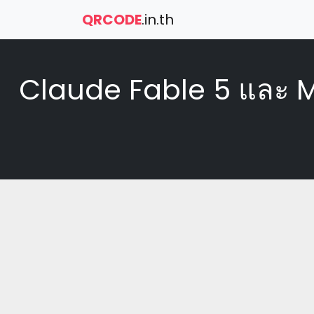
QRCODE
.in.th
Claude Fable 5 และ Myt