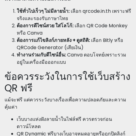
ใช้ทั่วไปเร็วๆ ไม่มีลายน้ำ:
เลือก qrcode.in.th เพราะฟรี
จริงและรองรับภาษาไทย
ต้องการดีไซน์สวย ใส่โลโก้:
เลือก QR Code Monkey
หรือ Canva
ต้องการแก้ไขลิงก์ภายหลัง + ดูสถิติ:
เลือก Bitly หรือ
QRCode Generator (เสียเงิน)
ทำงานร่วมกับดีไซน์อื่น:
Canva ตอบโจทย์เพราะรวม
อยู่ในเครื่องมือออกแบบ
ข้อควรระวังในการใช้เว็บสร้าง
QR ฟรี
แม้จะฟรี แต่ควรระวังบางเรื่องเพื่อความปลอดภัยและความ
คุ้มค่า
เว็บบางแห่งฝังลายน้ำในไฟล์ฟรี ควรตรวจก่อน
ดาวน์โหลด
QR Dynamic ฟรีบางเว็บอาจหมดอายุหรือถูกปิดลิงก์