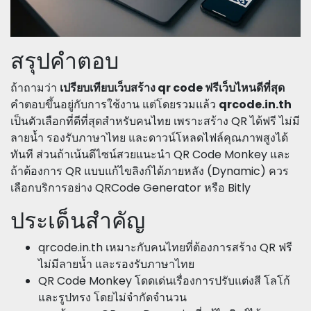
สรุปคำตอบ
ถ้าถามว่า
เปรียบเทียบเว็บสร้าง qr code ฟรีเว็บไหนดีที่สุด
คำตอบขึ้นอยู่กับการใช้งาน แต่โดยรวมแล้ว
qrcode.in.th
เป็นตัวเลือกที่ดีที่สุดสำหรับคนไทย เพราะสร้าง QR ได้ฟรี ไม่มี
ลายน้ำ รองรับภาษาไทย และดาวน์โหลดไฟล์คุณภาพสูงได้
ทันที ส่วนถ้าเน้นดีไซน์สวยแนะนำ QR Code Monkey และ
ถ้าต้องการ QR แบบแก้ไขลิงก์ได้ภายหลัง (Dynamic) ควร
เลือกบริการอย่าง QRCode Generator หรือ Bitly
ประเด็นสำคัญ
qrcode.in.th เหมาะกับคนไทยที่ต้องการสร้าง QR ฟรี
ไม่มีลายน้ำ และรองรับภาษาไทย
QR Code Monkey โดดเด่นเรื่องการปรับแต่งสี โลโก้
และรูปทรง โดยไม่จำกัดจำนวน