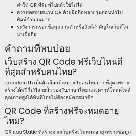
ทำให้ QR ที่พิมพ์ไปแล้วใช้ไม่ได้
ควรทดสอบสแกน QR ด้วยมือถือหลายรุ่นก่อนนำไป
พิมพ์จำนวนมาก
ระวังการกรอกข้อมูลส่วนตัวหรือลิงก์สำคัญในเว็บที่ไม่
น่าเชื่อถือ
คำถามที่พบบ่อย
เว็บสร้าง QR Code ฟรีเว็บไหนดี
ที่สุดสำหรับคนไทย?
qrcode.in.th เป็นตัวเลือกที่เหมาะกับคนไทยมากที่สุด เพราะ
สร้างได้ฟรี ไม่มีลายน้ำ รองรับภาษาไทย และดาวน์โหลดไฟล์
คุณภาพสูงได้ทันทีโดยไม่ต้องสมัครสมาชิก
QR Code ที่สร้างฟรีจะหมดอายุ
ไหม?
QR แบบ Static ที่สร้างจากเว็บฟรีจะไม่หมดอายุ เพราะข้อมูล