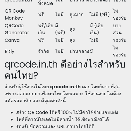
ทั้งหมด
QR Code
ไม่
ฟรี
ไม่มี
สูงมาก
ไม่มี (ฟรี)
Monkey
รองรับ
QRCode
ฟรี/เสีย
มี
มี (เสีย
บาง
สูง
Generator
เงิน
(ฟรี)
เงิน)
ส่วน
Canva
ฟรี
ไม่มี
สูง
ไม่มี
รองรับ
ไม่
Bitly
จำกัด
ไม่มี
ปานกลาง
มี
รองรับ
qrcode.in.th ดีอย่างไรสำหรับ
คนไทย?
สำหรับผู้ใช้งานในไทย
qrcode.in.th
ตอบโจทย์มากที่สุด
เพราะออกแบบมาเพื่อคนไทยโดยเฉพาะ ใช้งานง่าย ไม่ต้อง
สมัครสมาชิก และมีจุดเด่นดังนี้
สร้าง QR Code ได้ฟรี 100% ไม่มีค่าใช้จ่ายแอบแฝง
ไฟล์ที่ดาวน์โหลดไม่มีลายน้ำ ใช้เชิงพาณิชย์ได้
รองรับข้อความและ URL ภาษาไทยได้ดี