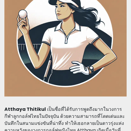
Atthaya Thitikul
เป็นชื่อที่ได้รับการพูดถึงมากในวงการ
กีฬาลูกกอล์ฟไทยในปัจจุบัน ด้วยความสามารถที่โดดเด่นและ
บันทึกในสนามแข่งขันที่น่าทึ่ง ทำให้เธอกลายเป็นดาวรุ่งแห่ง
ความหวังของวงการกอล์ฟหญิงไทย Atthaya เกิดเมื่อวันที่