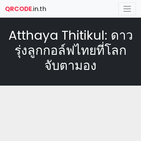
QRCODE
.in.th
Atthaya Thitikul: ดาว
รุ่งลูกกอล์ฟไทยที่โลก
จับตามอง