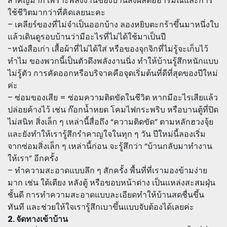
สำคัญมาก เพราะพลังงานของบ้านส่งผลต่ออารมณ์และการ
ใช้ชีวิตมากว่าที่คิดเลยนะคะ
– เคลียร์ของที่ไม่จำเป็นออกบ้าง ลองหยิบตะกร้าขึ้นมาหนึ่งใบ
แล้วเดินดูรอบบ้านว่ามีอะไรที่ไม่ได้ใช้มาเป็นปี
-หนังสือเก่า เสื้อผ้าที่ไม่ได้ใส่ หรือของจุกจิกที่ไม่รู้จะเก็บไว้
ทำไม ของพวกนี้เป็นตัวดึงพลังงานนิ่ง ทำให้บ้านรู้สึกหนักแบบ
ไม่รู้ตัว การคัดออกหรือบริจาคคือจุดเริ่มต้นที่ดีที่สุดของปีใหม่
ค่ะ
– ซ่อมของเสีย = ซ่อมความติดขัดในชีวิต หากมีอะไรเสียแล้ว
ปล่อยค้างไว้ เช่น ก๊อกน้ำหยด โคมไฟกระพริบ หรือบานตู้ที่ปิด
ไม่สนิท สิ่งเล็ก ๆ เหล่านี้สื่อถึง “ความติดขัด” ตามหลักฮวงจุ้ย
และยังทำให้เรารู้สึกรำคาญใจในทุก ๆ วัน ปีใหม่นี้ลองเริ่ม
จากซ่อมสิ่งเล็ก ๆ เหล่านี้ก่อน จะรู้สึกว่า “บ้านกลับมาทำงาน
ให้เรา” อีกครั้ง
– ทำความสะอาดแบบลึก ๆ สักครั้ง พื้นที่ที่เรามองข้ามง่าย
มาก เช่น ใต้เตียง หลังตู้ หรือขอบหน้าต่าง เป็นแหล่งสะสมฝุ่น
ชั้นดี การทำความสะอาดแบบละเอียดทำให้บ้านสดชื่นขึ้น
ทันที และช่วยให้ใจเรารู้สึกเบาขึ้นแบบจับต้องได้เลยค่ะ
2. จัดทางเข้าบ้าน