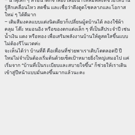
– น้ำพุเล็ก ๆ หรือน้ำตกจำลอง เสียงน้ำไหลมีพลังที่ช่วยให้บ้าน
รู้สึกเคลื่อนไหว สดชื่น และเชื่อว่าดึงดูดโชคลาภและโอกาส
ใหม่ ๆ ได้ดีมาก
– เติมสีมงคลแบบแต่งนิดเดียวก็เปลี่ยนมู้ดบ้านได้ ลองใช้ผ้า
คลุม โต๊ะ หมอนอิง หรือของตกแต่งเล็ก ๆ ที่เป็นสีประจำปี เช่น
น้ำเงิน แดง หรือทอง เพื่อเสริมพลังงานบ้านให้ดูสดใสขึ้นแบบ
ไม่ต้องรีโนเวตค่ะ
จะเห็นได้ว่า บ้านที่ดี คือเพื่อนที่ช่วยพาเราเติบโตตลอดปี ปี
ใหม่ไม่จำเป็นต้องเริ่มต้นด้วยเซ็ตเป้าหมายยิ่งใหญ่เสมอไป แค่
เริ่มจาก “บ้านที่เป็นระเบียบและสบายใจขึ้น” ก็ช่วยให้เราเดิน
เข้าสู่ปีหน้าแบบมั่นคงขึ้นมากแล้วนะคะ