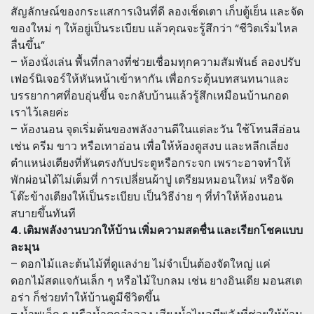
สัญลักษณ์ของกระแสการเงินที่ดี ลองเช็ดเตา เก็บตู้เย็น และจัด
ของใหม่ ๆ ให้อยู่เป็นระเบียบ แล้วคุณจะรู้สึกว่า “ชีวิตเริ่มไหล
ลื่นขึ้น”
– ห้องนั่งเล่น พื้นที่กลางที่ช่วยเชื่อมทุกความสัมพันธ์ ลองปรับ
เฟอร์นิเจอร์ให้หันหน้าเข้าหากัน เพื่อกระตุ้นบทสนทนาและ
บรรยากาศที่อบอุ่นขึ้น จะกลับบ้านแล้วรู้สึกเหมือนบ้านกอด
เราไว้เลยค่ะ
– ห้องนอน จุดเริ่มต้นของพลังงานดีในแต่ละวัน ใช้โทนสีอ่อน
เช่น ครีม ขาว หรือเทาอ่อน เพื่อให้ห้องดูสงบ และหลีกเลี่ยง
ตำแหน่งเตียงที่หันตรงกับประตูหรือกระจก เพราะอาจทำให้
พักผ่อนได้ไม่เต็มที่ การเปลี่ยนผ้าปู เตรียมหมอนใหม่ หรือจัด
โต๊ะข้างเตียงให้เป็นระเบียบ เป็นวิธีง่าย ๆ ที่ทำให้ห้องนอน
สบายขึ้นทันที
4. เติมพลังงานบวกให้บ้าน เพิ่มความสดชื่น และเรียกโชคแบบ
ละมุน
– ดอกไม้และต้นไม้ที่ดูแลง่าย ไม่จำเป็นต้องจัดใหญ่ แค่
ดอกไม้สดแจกันเล็ก ๆ หรือไม้ใบกลม เช่น ยางอินเดีย มอนสเต
อร่า ก็ช่วยทำให้บ้านดูมีชีวิตขึ้น