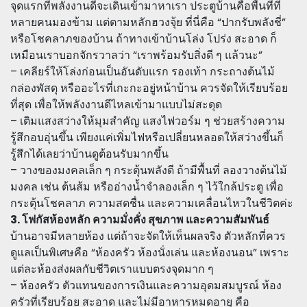
จุดแรกที่พลังงานดีจะเดินเข้ามาหาเรา ประตูบ้านคือพื้นที่ที่
หลายคนมองข้าม แต่ตามหลักฮวงจุ้ย ที่นี่คือ “ปากรับพลังชี่”
หรือโชคลาภของบ้าน ถ้าทางเข้าบ้านโล่ง โปร่ง สะอาด ก็
เหมือนเราบอกจักรวาลว่า “เราพร้อมรับสิ่งดี ๆ แล้วนะ”
– เคลียร์ให้โล่งก่อนเป็นอันดับแรก รองเท้า กระถางต้นไม้
กล่องพัสดุ หรืออะไรที่เกะกะอยู่หน้าบ้าน ควรจัดให้เรียบร้อย
ที่สุด เพื่อให้พลังงานดีไหลเข้ามาแบบไม่สะดุด
– เติมแสงสว่างให้มุมสำคัญ แสงไฟวอร์ม ๆ ช่วยสร้างความ
รู้สึกอบอุ่นขึ้น เพียงแค่เพิ่มไฟหรือเปลี่ยนหลอดให้สว่างขึ้นก็
รู้สึกได้เลยว่าบ้านดูต้อนรับมากขึ้น
– วางของมงคลเล็ก ๆ กระตุ้นพลังดี ถ้ามีพื้นที่ ลองวางต้นไม้
มงคล เช่น ต้นส้ม หรืออ่างน้ำจำลองเล็ก ๆ ไว้ใกล้ประตู เพื่อ
กระตุ้นโชคลาภ ความสดชื่น และความเคลื่อนไหวในชีวิตค่ะ
3. โฟกัสห้องหลัก ความมั่งคั่ง สุขภาพ และความสัมพันธ์
บ้านอาจมีหลายห้อง แต่ถ้าจะจัดให้เห็นผลจริง ตัวหลักที่ควร
ดูแลเป็นพิเศษคือ “ห้องครัว ห้องนั่งเล่น และห้องนอน” เพราะ
แต่ละห้องส่งผลกับชีวิตเราแบบตรงจุดมาก ๆ
– ห้องครัว ตัวแทนของการเงินและความอุดมสมบูรณ์ ห้อง
ครัวที่เรียบร้อย สะอาด และไม่มีอาหารหมดอายุ คือ