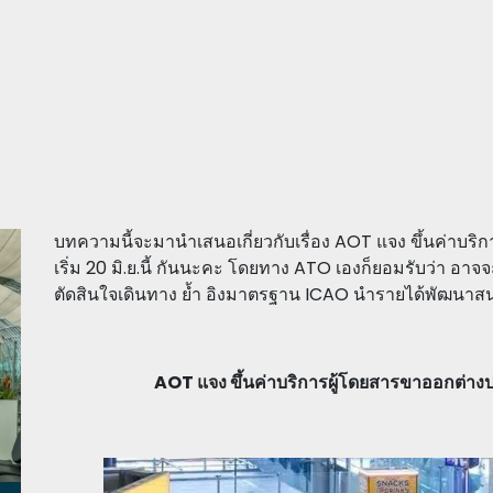
บทความนี้จะมานำเสนอเกี่ยวกับเรื่อง AOT แจง ขึ้นค่าบริ
เริ่ม 20 มิ.ย.นี้ กันนะคะ โดยทาง ATO เองก็ยอมรับว่า อา
ตัดสินใจเดินทาง ย้ำ อิงมาตรฐาน ICAO นำรายได้พัฒนาส
AOT แจง ขึ้นค่าบริการผู้โดยสารขาออกต่างประเ