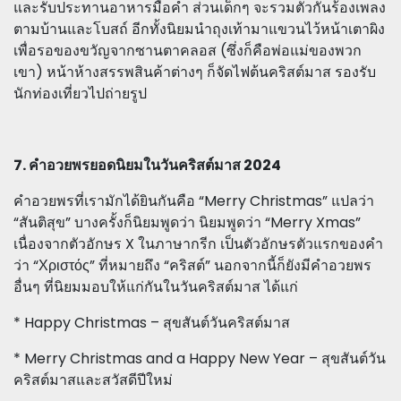
และรับประทานอาหารมื้อค่ำ ส่วนเด็กๆ จะรวมตัวกันร้องเพลง
ตามบ้านและโบสถ์ อีกทั้งนิยมนำถุงเท้ามาแขวนไว้หน้าเตาผิง
เพื่อรอของขวัญจากซานตาคลอส (ซึ่งก็คือพ่อแม่ของพวก
เขา) หน้าห้างสรรพสินค้าต่างๆ ก็จัดไฟต้นคริสต์มาส รองรับ
นักท่องเที่ยวไปถ่ายรูป
7. คำอวยพรยอดนิยมในวันคริสต์มาส 2024
คำอวยพรที่เรามักได้ยินกันคือ “Merry Christmas” แปลว่า
“สันติสุข” บางครั้งก็นิยมพูดว่า นิยมพูดว่า “Merry Xmas”
เนื่องจากตัวอักษร X ในภาษากรีก เป็นตัวอักษรตัวแรกของคำ
ว่า “Χριστός” ที่หมายถึง “คริสต์” นอกจากนี้ก็ยังมีคำอวยพร
อื่นๆ ที่นิยมมอบให้แก่กันในวันคริสต์มาส ได้แก่
* Happy Christmas – สุขสันต์วันคริสต์มาส
* Merry Christmas and a Happy New Year – สุขสันต์วัน
คริสต์มาสและสวัสดีปีใหม่