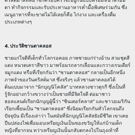
คริสต์มาสที่สมาชิกครอบครัวจะอยู่กันแบบพร้อมหน้าพร้อม
ตา ทำกิจกรรมและรับประทานอาหารค่ำมื้อพิเศษร่วมกัน ซึ่ง
เมนูอาหารที่จะขาดไม่ได้เลยก็คือ ไก่งวง และเครื่องดื่ม
ประเภทต่างๆ
4. ประวัติซานตาคลอส
ชายแก่ใจดีที่เด็กทั่วโลกรอคอย ภาพชายแก่ร่างอ้วน สวมชุดสี
แดง หนวดเคราสีขาว มาพร้อมรถลากเลื่อนและกวางเรนเดียร์
จมูกแดง หรือที่เรียกกันว่า “ซานตาคลอส” กลายเป็นอีกหนึ่ง
ภาพจำของวันคริสต์มาส ซึ่งจริงๆ แล้วซานตาคลอสได้
ต้นแบบมาจาก “นักบุญนิโคลัส” บาทหลวงชาวตุรกี ซึ่งเป็นที่
รู้จักอย่างกว้างขวางว่าเป็นชายที่มีจิตใจดี ต่อมาชาว
ฮอลแลนด์เรียกนักบุญผู้นี้ว่า “ซินเตอร์คลาส” และชาวอเมริกัน
เรียกเพี้ยนเป็น “ซานตาคลอส” ซึ่งนิยมเรียกกันทั่วโลกจนถึง
ปัจจุบัน มีเรื่องเล่าว่า ในสมัยที่นักบุญนิโคลัสยังมีชีวิต เขาเคย
ปีนปล่องไฟเพื่อมอบเหรียญเงินเป็นของขวัญให้แก่บ้านเด็ก
หญิงที่ยากจน ทว่าเหรียญเงินนั้นกลับตกลงไปในถุงเท้าที่