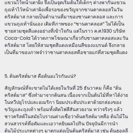
แขวนไว้หน้าเตาผิง จึงเป็นจุดเริ่มต้นให้เด็กๆ ต่างพากันแขวน
ถุงเท้าไว้หน้าเตาผิงเพื่อรอของขวัญจากซานตาคลอสในวัน
คริสต์มาส กลายเป็นตำนานที่มาของซานตาคลอส และการ
แขวนถุงเท้านั่นเอง เดิมทีภาพของ “ซานตาคลอส” ไม่ได้เป็น
ชายสวมชุดสีแดงอย่างที่เข้าใจกัน แต่ในราว ค.ศ.1930 บริษัท
Coca-Cola ได้วาดภาพโฆษณาเกี่ยวกับซานตาคลอสและวัน
คริสต์มาส โดยให้สวมชุดสีแดงเหมือนสีของแบรนด์ จึงกลาย
เป็นที่มาของภาพจำว่าซานตาคลอสคือชายแก่ที่สวมชุดสีแดง
5. ต้นคริสต์มาส คือต้นอะไรกันแน่?
สัญลักษณ์ที่จะขาดไม่ได้เลยในวันที่ 25 ธันวาคม ก็คือ “ต้น
คริสต์มาส” ซึ่งทำมาจากต้นสน เนื่องจากเป็นต้นไม้ที่หาได้ง่าย
ในทวีปยุโรปและอเมริกา นิยมประดับประดาด้วยกล่องของ
ขวัญและถุงเท้า พร้อมทั้งติดไฟสีสันสวยงาม ทว่าจริงๆ แล้ว
ชาวคริสต์ในสมัยโบราณต่างเชื่อว่าต้นคริสต์มาสคือ ต้นไม้ใน
สวนสวรรค์ที่อดัมและเอวาหยิบผลไปกิน ปัจจุบันมีการนำ
ต้นไม้ประเภทต่างๆ มาตกแต่งเป็นต้นคริสต์มาส เช่น ต้นฮอลลี