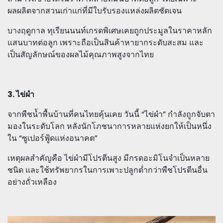
ผลผลิตจากสวนเก่าแก่ที่มีใบรับรองแหล่งผลิตชัดเจน
บางฤดูกาล ทุเรียนนนท์เกรดพิเศษเคยถูกประมูลในราคาหลัก
แสนบาทต่อลูก เพราะถือเป็นสินค้าหายากระดับสะสม และ
เป็นสัญลักษณ์ของผลไม้คุณภาพสูงจากไทย
3. ไข่ผำ
จากพืชน้ำพื้นบ้านที่คนไทยคุ้นเคย วันนี้ “ไข่ผำ” กำลังถูกจับตา
มองในระดับโลก หลังนักโภชนาการหลายแห่งยกให้เป็นหนึ่ง
ใน “ซูเปอร์ฟู้ดแห่งอนาคต”
เหตุผลสำคัญคือ ไข่ผำมีโปรตีนสูง มีกรดอะมิโนจำเป็นหลาย
ชนิด และใช้ทรัพยากรในการเพาะปลูกต่ำกว่าพืชโปรตีนอื่น
อย่างถั่วเหลือง