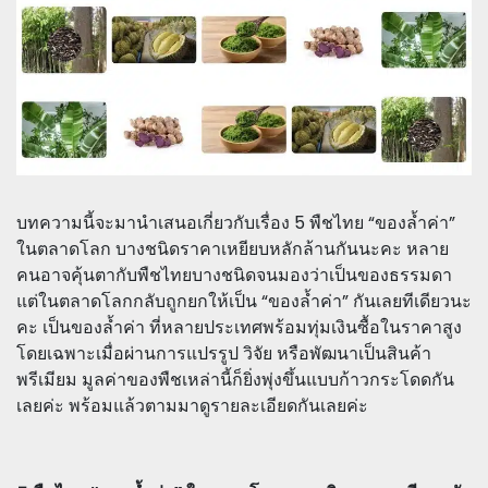
บทความนี้จะมานำเสนอเกี่ยวกับเรื่อง 5 พืชไทย “ของล้ำค่า”
ในตลาดโลก บางชนิดราคาเหยียบหลักล้านกันนะคะ หลาย
คนอาจคุ้นตากับพืชไทยบางชนิดจนมองว่าเป็นของธรรมดา
แต่ในตลาดโลกกลับถูกยกให้เป็น “ของล้ำค่า” กันเลยทีเดียวนะ
คะ เป็นของล้ำค่า ที่หลายประเทศพร้อมทุ่มเงินซื้อในราคาสูง
โดยเฉพาะเมื่อผ่านการแปรรูป วิจัย หรือพัฒนาเป็นสินค้า
พรีเมียม มูลค่าของพืชเหล่านี้ก็ยิ่งพุ่งขึ้นแบบก้าวกระโดดกัน
เลยค่ะ พร้อมแล้วตามมาดูรายละเอียดกันเลยค่ะ