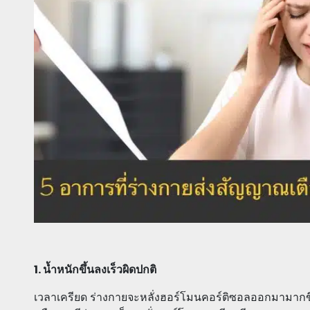
1. น้ำหนักขึ้นลงเร็วผิดปกติ
เวลาเครียด ร่างกายจะหลั่งฮอร์โมนคอร์ติซอลออกมามากข