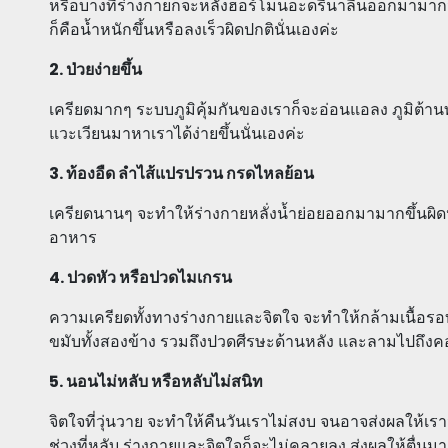
หรือบางทีร่างกายก็จะหลั่งฮอร์โมนอะดรีนาลีนออกมามา
ก็คือน้ำหนักขึ้นหรือลงเร็วผิดปกตินั่นเองค่ะ
2. ป่วยง่ายขึ้น
เครียดมากๆ ระบบภูมิคุ้มกันของเราก็จะอ่อนแอลง ภูมิต้า
แวะเวียนมาหาเราได้ง่ายขึ้นนั่นเองค่ะ
3. ท้องอืด ลำไส้แปรปรวน กรดไหลย้อน
เครียดนานๆ จะทำให้ร่างกายหลั่งน้ำย่อยออกมามากขึ้นผิดป
อาหาร
4. ปวดหัว หรือปวดไมเกรน
ความเครียดทั้งทางร่างกายและจิตใจ จะทำให้กล้ามเนื้อรอบ
ขมับทั้งสองข้าง รวมถึงปวดศีรษะด้านหลัง และลามไปถึงคอ
5. นอนไม่หลับ หรือหลับไม่สนิท
จิตใจที่วุ่นวาย จะทำให้คืนวันเราไม่สงบ จนอาจส่งผลให้เร
ช่วงที่หลับ ร่างกายและจิตใจก็จะไม่คลายลง ส่งผลให้ตื่นมาก็ย