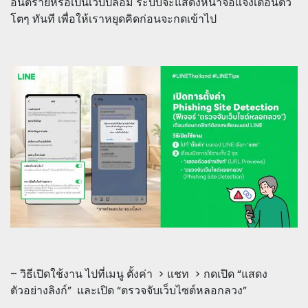
อันตรายหรือเป็นเว็บปลอม ระบบจะแสดงหน้าจอแจ้งเตือนตัว
โตๆ ทันที เพื่อให้เราหยุดคิดก่อนจะกดเข้าไป
– วิธีเปิดใช้งาน ไปที่เมนู ตั้งค่า > แชท > กดเปิด “แสดง
ตัวอย่างลิงก์” และเปิด “ตรวจจับเว็บไซต์หลอกลวง”