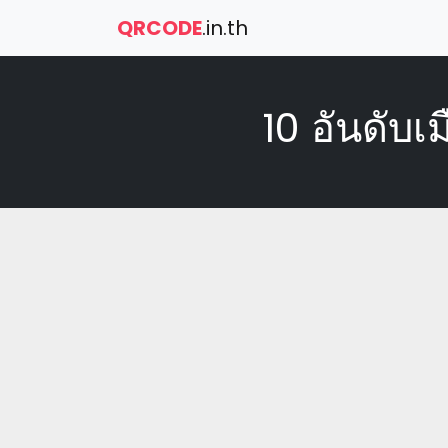
QRCODE
.in.th
10 อันดับเม