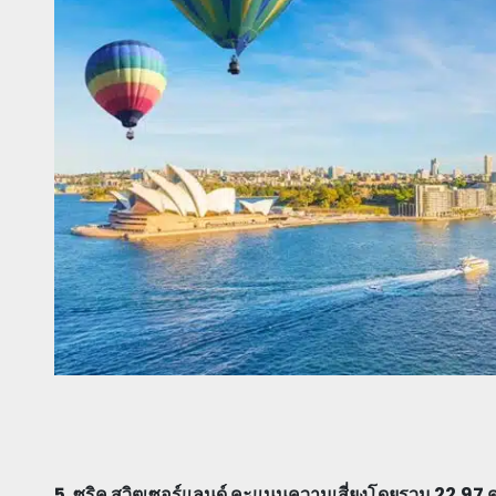
5. ซูริค สวิตเซอร์แลนด์ คะแนนความเสี่ยงโดยรวม 22.97