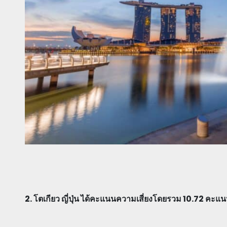
2. โตเกียว ญี่ปุ่น ได้คะแนนความเสี่ยงโดยรวม 10.72 คะแ