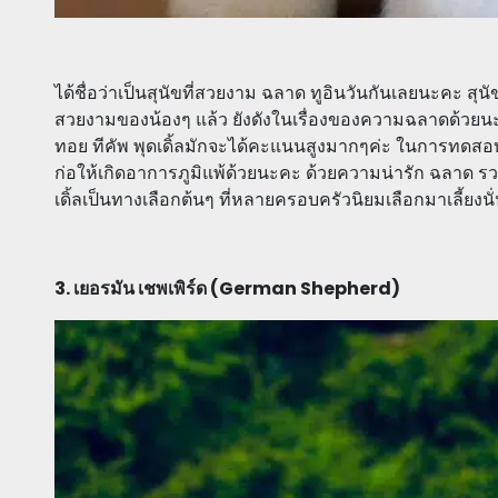
ได้ชื่อว่าเป็นสุนัขที่สวยงาม ฉลาด ทูอินวันกันเลยนะคะ สุนัขพ
สวยงามของน้องๆ แล้ว ยังดังในเรื่องของความฉลาดด้วยนะคะ
ทอย ทีคัพ พุดเดิ้ลมักจะได้คะแนนสูงมากๆค่ะ ในการทดส
ก่อให้เกิดอาการภูมิแพ้ด้วยนะคะ ด้วยความน่ารัก ฉลาด ร
เดิ้ลเป็นทางเลือกต้นๆ ที่หลายครอบครัวนิยมเลือกมาเลี้ยงนั
3. เยอรมัน เชพเพิร์ด (German Shepherd)