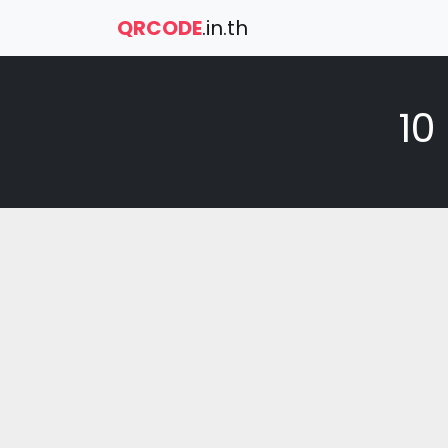
QRCODE
.in.th
10