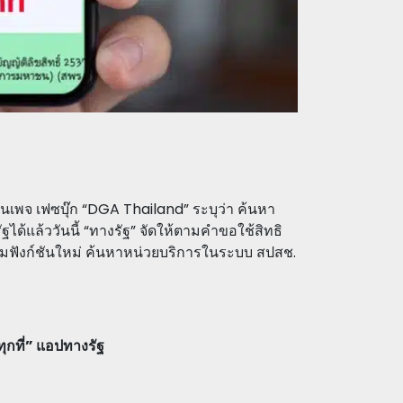
นเพจ เฟซบุ๊ก “DGA Thailand” ระบุว่า ค้นหา
ได้แล้ววันนี้ “ทางรัฐ” จัดให้ตามคำขอใช้สิทธิ
ิ่มฟังก์ชันใหม่ ค้นหาหน่วยบริการในระบบ สปสช.
ุกที่” แอปทางรัฐ