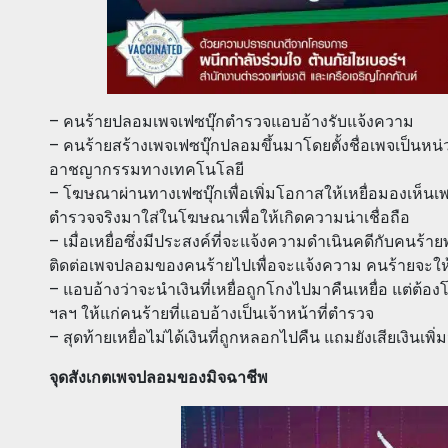
– คนร้ายปลอมเพจเฟซบุ๊กตำรวจแอบอ้างรับแจ้งความ
– คนร้ายสร้างเพจเฟซบุ๊กปลอมขึ้นมาโดยตั้งชื่อเพจเป็นหน่
อาชญากรรมทางเทคโนโลยี
– โฆษณาผ่านทางเฟซบุ๊กเพื่อเพิ่มโอกาสให้เหยื่อมองเห็น
ตำรวจจริงมาใส่ในโฆษณาเพื่อให้เกิดความน่าเชื่อถือ
– เมื่อเหยื่อซึ่งมีประสงค์ที่จะแจ้งความดำเนินคดีกับคนร้า
ติดต่อเพจปลอมของคนร้ายไปเพื่อจะแจ้งความ คนร้ายจะให้เห
– แอบอ้างว่าจะนำเงินที่เหยื่อถูกโกงไปมาคืนเหยื่อ แต่ต้อ
ฯลฯ ให้แก่คนร้ายที่แอบอ้างเป็นเจ้าหน้าที่ตำรวจ
– สุดท้ายเหยื่อไม่ได้เงินที่ถูกหลอกไปคืน แถมยังเสียเงิน
จุดสังเกตเพจปลอมของมิจฉาชีพ