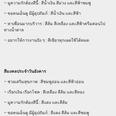
– มูความรักต้องสีนี้ : สีน้ำเงิน สีม่วง และสีฟ้าชมพู
– ขอคนเอ็นดู มีผู้อุปถัมภ์ : สีน้ำเงิน และสีฟ้า
– หาเพื่อนมากบริวาร : สีส้ม สีเหลือง และสีฟ้าครีมค่อนไป
ทางน้ำตาล
– อยากให้การงานปัง ๆ : สีเขียวทุกเฉดใช้ได้หมด
สีมงคลประจำวันอังคาร
– ช่วยเสริมสุขภาพ : สีชมพูอ่อน และสีฟ้าอ่อน
– เรียกเงิน เรียกโชค : สีเหลือง สีส้ม และสีทอง
– มูความรักต้องสีนี้ : สีแดง และสีส้ม
– ขอคนเอ็นดู มีผู้อุปถัมภ์ : สีแดง สีส้ม และสีชมพู