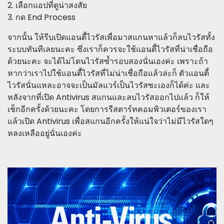
2. เลือกแอปที่ดูน่าสงสัย
3. กด End Process
จากนั้น ให้รีบเปิดแอนตี้ไวรัสเพื่อมาสแกนหาแล้วก็ลบไวรัสทั้ง
ระบบทันทีเลยนะคะ ซึ่งเราก็ควรจะใช้แอนตี้ไวรัสที่น่าเชื่อถือ
ด้วยนะคะ จะได้ไม่โดนไวรัสซํ้ารอบสองนั่นเองค่ะ เพราะถ้า
หากว่าเราไปใช้แอนตี้ไวรัสที่ไม่น่าเชื่อถือแล้วล่ะก็ ตัวแอนตี้
ไวรัสนั่นแหละอาจจะเป็นมัลแวร์เป็นไวรัสซะเองก็ได้ค่ะ และ
หลังจากที่เปิด Antivirus สแกนและลบไวรัสออกไปแล้ว ก็ให้
เช็กอีกครั้งด้วยนะคะ โดยการรีสตาร์ทคอมพิวเตอร์ของเรา
แล้วเปิด Antivirus เพื่อสแกนอีกครั้งให้แน่ใจว่าไม่มีไวรัสใดๆ
หลงเหลืออยู่นั่นเองค่ะ