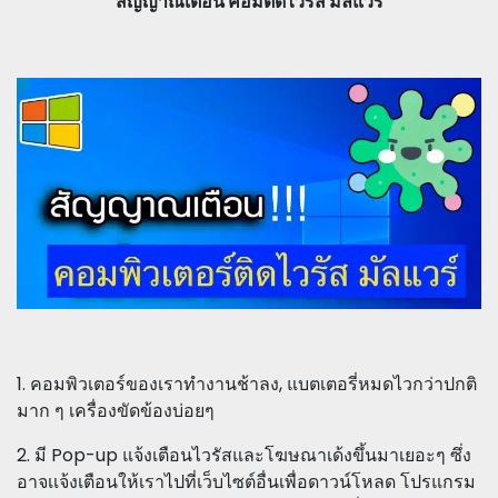
สัญญาณเตือน คอมติดไวรัส มัลแวร์
1. คอมพิวเตอร์ของเราทำงานช้าลง, แบตเตอรี่หมดไวกว่าปกติ
มาก ๆ เครื่องขัดข้องบ่อยๆ
2. มี Pop-up แจ้งเตือนไวรัสและโฆษณาเด้งขึ้นมาเยอะๆ ซึ่ง
อาจเเจ้งเตือนให้เราไปที่เว็บไซต์อื่นเพื่อดาวน์โหลด โปรแกรม