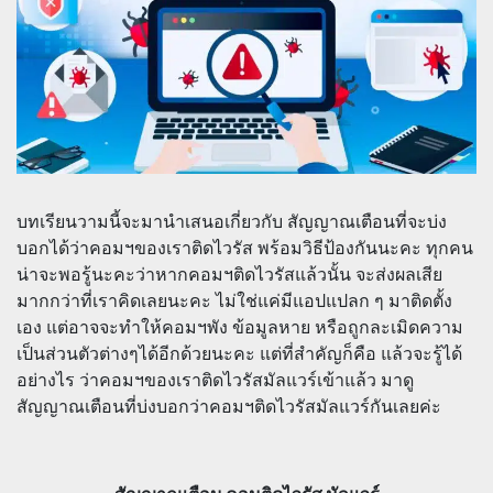
บทเรียนวามนี้จะมานำเสนอเกี่ยวกับ สัญญาณเตือนที่จะบ่ง
บอกได้ว่าคอมฯของเราติดไวรัส พร้อมวิธีป้องกันนะคะ ทุกคน
น่าจะพอรู้นะคะว่าหากคอมฯติดไวรัสแล้วนั้น จะส่งผลเสีย
มากกว่าที่เราคิดเลยนะคะ ไม่ใช่แค่มีแอปแปลก ๆ มาติดตั้ง
เอง แต่อาจจะทำให้คอมฯพัง ข้อมูลหาย หรือถูกละเมิดความ
เป็นส่วนตัวต่างๆได้อีกด้วยนะคะ แต่ที่สำคัญก็คือ แล้วจะรู้ได้
อย่างไร ว่าคอมฯของเราติดไวรัสมัลแวร์เข้าแล้ว มาดู
สัญญาณเตือนที่บ่งบอกว่าคอมฯติดไวรัสมัลแวร์กันเลยค่ะ