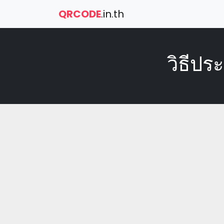
QRCODE
.in.th
วิธีปร