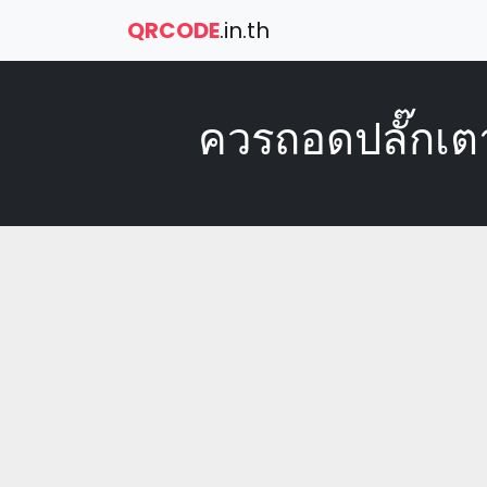
QRCODE
.in.th
ควรถอดปลั๊กเตา