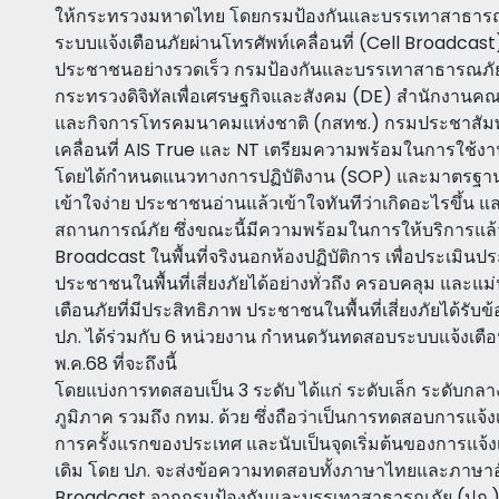
ให้กระทรวงมหาดไทย โดยกรมป้องกันและบรรเทาสาธารณภัย 
ระบบแจ้งเตือนภัยผ่านโทรศัพท์เคลื่อนที่ (Cell Broadcast)
ประชาชนอย่างรวดเร็ว กรมป้องกันและบรรเทาสาธารณภัย 
กระทรวงดิจิทัลเพื่อเศรษฐกิจและสังคม (DE) สำนักงานค
และกิจการโทรคมนาคมแห่งชาติ (กสทช.) กรมประชาสัมพันธ์
เคลื่อนที่ AIS True และ NT เตรียมความพร้อมในการใช้ง
โดยได้กำหนดแนวทางการปฏิบัติงาน (SOP) และมาตรฐานข้
เข้าใจง่าย ประชาชนอ่านแล้วเข้าใจทันทีว่าเกิดอะไรขึ้น 
สถานการณ์ภัย ซึ่งขณะนี้มีความพร้อมในการให้บริการแล
Broadcast ในพื้นที่จริงนอกห้องปฏิบัติการ เพื่อประเมินป
ประชาชนในพื้นที่เสี่ยงภัยได้อย่างทั่วถึง ครอบคลุม และแม
เตือนภัยที่มีประสิทธิภาพ ประชาชนในพื้นที่เสี่ยงภัยได้ร
ปภ. ได้ร่วมกับ 6 หน่วยงาน กำหนดวันทดสอบระบบแจ้งเตือนภ
พ.ค.68 ที่จะถึงนี้
โดยแบ่งการทดสอบเป็น 3 ระดับ ได้แก่ ระดับเล็ก ระดับก
ภูมิภาค รวมถึง กทม. ด้วย ซึ่งถือว่าเป็นการทดสอบการแจ้ง
การครั้งแรกของประเทศ และนับเป็นจุดเริ่มต้นของการแจ้ง
เดิม โดย ปภ. จะส่งข้อความทดสอบทั้งภาษาไทยและภาษาอั
Broadcast จากกรมป้องกันและบรรเทาสาธารณภัย (ปภ.) 